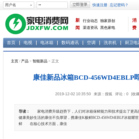
新
消
行业动态
独家原创
闻
渠道资讯
黑色家电
费
白色家电
生活电器
首页
电视
电冰箱
数码通讯
空调
洗衣机
厨卫电
主页
/
产品
>
智能新品
> 正文
康佳新品冰箱BCD-456WD4EBL
2019-12-02 10:35:50 来源：搜狐 评论：
0
[收藏
导读：
家电消费升级趋势下，人们对冰箱保鲜能力和技术提出了更高
健康美妙生活的康佳不负厚望，携康佳K极鲜BCD-456WD4EBLP冰
鲜 在核心技术方面，康佳