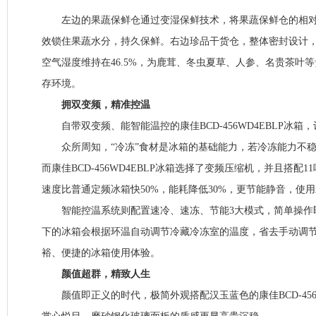
左边的果蔬保鲜仓通过变湿保鲜技术，将果蔬保鲜仓的相对空
效锁住果蔬水分，持久保鲜。右边珍品干货仓，整体密封设计
空气湿度维持在46.5%，为鹿茸、冬虫夏草、人参、名贵茶叶
存环境。
拥双变频，精准控温
自带双变频、能智能温控的康佳BCD-456WD4EBLP冰箱
众所周知，“冷冻”食材是冰箱的基础能力，若冷冻能力不稳
而康佳BCD-456WD4EBLP冰箱选择了变频压缩机，并且搭配
速度比普通定频冰箱快50%，能耗降低30%，更节能静音，使
智能控温系统则配置速冷、速冻、节能3大模式，简单操作
下的冰箱会根据环温自动调节冷藏冷冻室的温度，省去手动调
裕、便捷的冰箱使用体验。
颜值超群，精致人生
颜值即正义的时代，极简外观搭配汉玉蓝色的康佳BCD-456W