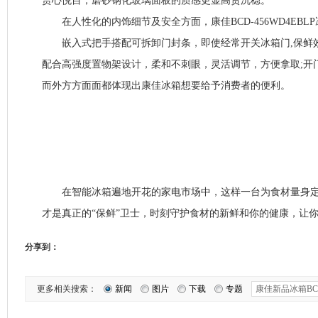
赏心悦目，磨砂钢化玻璃面板的质感更显高贵沉稳。
在人性化的内饰细节及安全方面，康佳BCD-456WD4EBL
嵌入式把手搭配可拆卸门封条，即使经常开关冰箱门,保鲜效
配合高强度置物架设计，柔和不刺眼，灵活调节，方便拿取;开
而外方方面面都体现出康佳冰箱想要给予消费者的便利。
在智能冰箱遍地开花的家电市场中，这样一台为食材量身定制
才是真正的“保鲜”卫士，时刻守护食材的新鲜和你的健康，让
分享到：
更多相关搜索：
新闻
图片
下载
专题