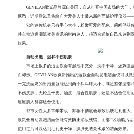
GEVILAN歌岚品牌源自美国，自从打开中国市场的大门，
据悉，近期歌岚又将给广大爱美人士带来新的面部护理仪器—
它的迷你机身只有手心大小，粉嫩可爱的配色，瞬间俘获你
并主动追逐潮流变美资讯的时尚达人，很适合送给自己来达到
效果。
自动出泡，温和不伤肌肤
市场上很多的洁面仪会有起泡不充分、洗不干净、还刺激皮
而却步。GEVILAN歌岚新推出的这款全自动发泡洁面仪可以
一克洗面奶的出泡量就能达到两个乒乓球大小，满足整张脸部和
不伤皮肤，无论是干皮、油皮、混合性肌肤，还是不适合使用
痘痘肌人群都适合使用。
都市女性大多常年带妆，卸妆不彻底会导致肌肤毛孔粗大、缺水
歌岚全自动发泡洁面仪能有效防止彩妆残留、面部T区油脂污垢
使用过后可以达到毛孔更干净，肌肤更透亮水嫩的洁面效果。