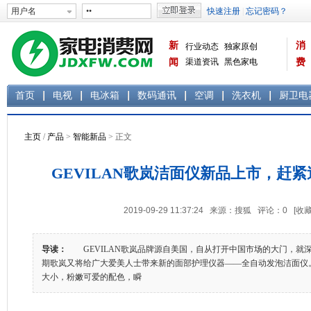
新
消
行业动态
独家原创
闻
渠道资讯
黑色家电
费
白色家电
生活电器
首页
电视
电冰箱
数码通讯
空调
洗衣机
厨卫电
主页
/
产品
>
智能新品
> 正文
GEVILAN歌岚洁面仪新品上市，赶
2019-09-29 11:37:24 来源：搜狐 评论：
0
[收藏
导读：
GEVILAN歌岚品牌源自美国，自从打开中国市场的大门，就
期歌岚又将给广大爱美人士带来新的面部护理仪器——全自动发泡洁面
大小，粉嫩可爱的配色，瞬