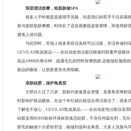
深层清洁按摩，给肌肤做SPA
很多人平时都是直接用手洗脸，但是我们的双手不仅容易残
肤与面部肌肤摩擦，时间长了还容易磨损皮肤屏障，而使用材
避免上述问题。
与此同时，市场上很多美容仪虽然可以洁面，并没有做到深
GEVILAN歌岚新品——全自动发泡洁面仪能做到双重声波驱
高达10000次每分钟，疏通毛孔的同时按摩肌肤;还能放松脸部
肤品的吸收，让肌肤更加光滑细腻。
亲肤硅胶，保护角质层
大部分人过了25岁，肌肤代谢速度会变慢，老废角质堆积容
时影响护肤品吸收。在这个年纪就比较适合用洁面仪了，很多
了解也不放心，GEVILAN歌岚新品——全自动发泡洁面仪采
硅胶采用ROHS欧标环保材质液态硅胶，不含任何硫化剂，无
胶毛的触感十分柔软舒适，能做到温和去角质。大多人洗脸马