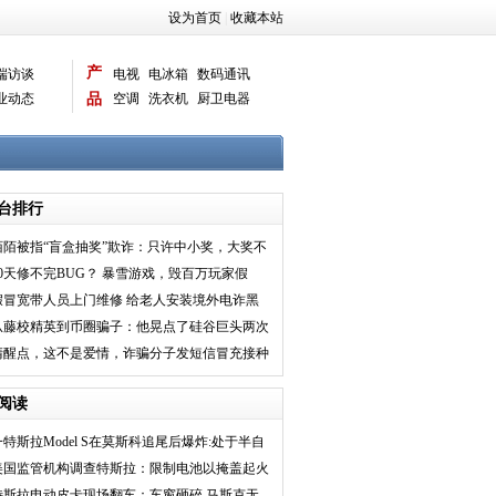
设为首页
|
收藏本站
产
端访谈
电视
电冰箱
数码通讯
业动态
品
空调
洗衣机
厨卫电器
智能新品
电脑相机
台排行
陌陌被指“盲盒抽奖”欺诈：只许中小奖，大奖不
兑现？
10天修不完BUG？ 暴雪游戏，毁百万玩家假
期！
假冒宽带人员上门维修 给老人安装境外电诈黑
盒子：嫌犯落网
从藤校精英到币圈骗子：他晃点了硅谷巨头两次
清醒点，这不是爱情，诈骗分子发短信冒充接种
疫苗护士骗钱
阅读
一特斯拉Model S在莫斯科追尾后爆炸:处于半自
动状态
美国监管机构调查特斯拉：限制电池以掩盖起火
风险
特斯拉电动皮卡现场翻车：车窗砸碎 马斯克无