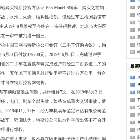
特斯拉官方认证 P85 Model S轿车，购买之前销
事故，水泡，火烧，结构性损伤。但经过车主检测后该车
主从19年8月维权至今终在一审获得胜诉。北京市大兴区
拉在一审中被判退一赔三。
3
斯拉中国官网与特斯拉公司签订《二手车订购协议》，购
9年5月31日付款379700元。2019年6月5日，完成过户手
销售的二手车在置换车辆完成过户前经过二百多道工序的
最新
损伤、五年以下车辆且总行驶里程不超过八万公里，符合
后才可在特斯拉官网销售。
案车辆频繁发生问题，共计维修7次。在2019年8月2 日，
瘫痪，电门、刹车全部失效，险些造成重大交通事故，后
2019年11月15日，经万丰机动车鉴定评估有限公司鉴
事故车。韩潮认为，特斯拉公司以欺诈手段出售不符合其
途径进行维权。
在重大事故，也不存在因更换叶子板而产生结构性损