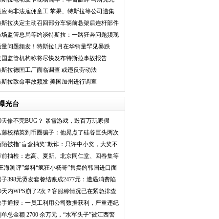
奈耸肩
供应商非法雇佣童工 苹果、特斯拉等公司遭集
体诉讼
特斯拉决定主动召回部分车辆前悬架后连杆部件
市场监管总局等约谈特斯拉：一路狂奔问题频现
质量问题频发！特斯拉1月在华销量罕见暴跌
5%
美国监管机构称将尽快发布特斯拉事故报告
特斯拉德国工厂面临调查 或违反劳动法
特斯拉致命事故频发 美国加州进行调查
曝光台
10天修不完BUG？ 暴雪游戏，毁百万玩家假
期！
从藤校精英到币圈骗子：他晃点了硅谷巨头两次
陌陌被指“盲盒抽奖”欺诈：只许中小奖，大奖不
兑
节前抽检：志高、夏新、北京同仁堂、回春集等
被点
“王海测评”爆料“疯狂小杨哥”售卖的韩国进口面
男子398元烫发套餐结账成2477元：遭遇消费陷
阱
30天内WPS崩了2次？客服称情况已在紧急排查
中
快手通报：一员工利用公司数据获利，严重违纪
解除
刷单总金额 2700 余万元，“水军头子”被江西警