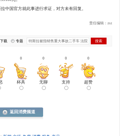
拉中国官方就此事进行求证，对方未有回复。
责任编辑：zsz
下载
专题
0
0
0
0
怒
杯具
无聊
支持
超赞
返回消费频道