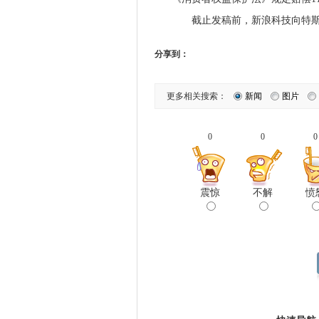
截止发稿前，新浪科技向特斯
分享到：
更多相关搜索：
新闻
图片
0
0
0
震惊
不解
愤