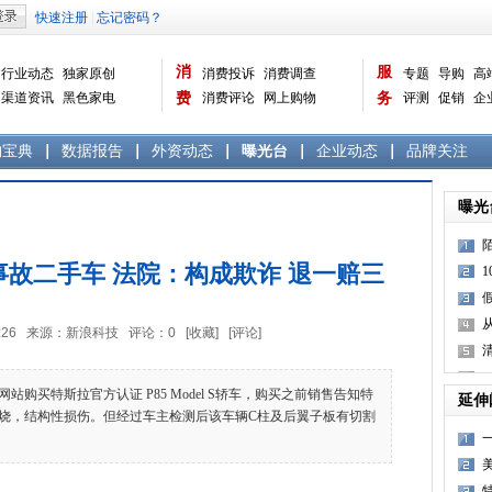
消
服
行业动态
独家原创
消费投诉
消费调查
专题
导购
高
渠道资讯
黑色家电
费
消费评论
网上购物
务
评测
促销
企
白色家电
生活电器
选购宝典
数据报告
家电常识
资讯
曝光台
品牌关注
购宝典
数据报告
外资动态
曝光台
企业动态
品牌关注
曝光
故二手车 法院：构成欺诈 退一赔三
8:16:26 来源：新浪科技 评论：
0
[收藏]
[评论]
买特斯拉官方认证 P85 Model S轿车，购买之前销售告知特
延伸
烧，结构性损伤。但经过车主检测后该车辆C柱及后翼子板有切割