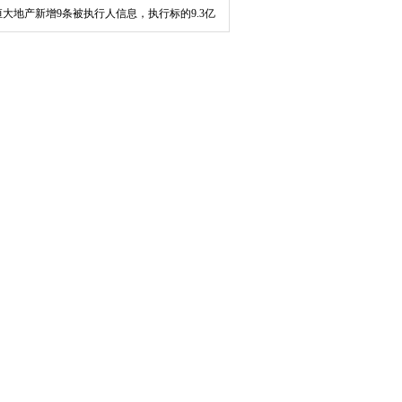
恒大地产新增9条被执行人信息，执行标的9.3亿
元