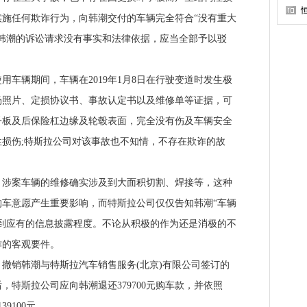
施任何欺诈行为，向韩潮交付的车辆完全符合“没有重大
韩潮的诉讼请求没有事实和法律依据，应当全部予以驳
辆期间，车辆在2019年1月8日在行驶变道时发生极
场照片、定损协议书、事故认定书以及维修单等证据，可
子板及后保险杠边缘及轮毂表面，完全没有伤及车辆安全
损伤;特斯拉公司对该事故也不知情，不存在欺诈的故
案车辆的维修确实涉及到大面积切割、焊接等，这种
车意愿产生重要影响，而特斯拉公司仅仅告知韩潮“车辆
到应有的信息披露程度。不论从积极的作为还是消极的不
诈的客观要件。
销韩潮与特斯拉汽车销售服务(北京)有限公司签订的
，特斯拉公司应向韩潮退还379700元购车款，并依照
9100元。