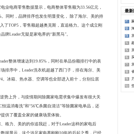
电业电商零售数据显示，电商整体零售额为33.56亿元，
最新
4%。同时，品牌排序也发生明显变化， 除了海尔、美的持
帅跳入了TOP5，零售额超越奥克斯，直追格力。这个成立刚
牌Leader无疑是家电界的“新黑马”。
京
·
er整体增速达到19.85%，同时在单品份额排行中的表
买
排序中，Leader洗衣机超越了西门子，排在海尔、美
P4。冰箱、热水器、空调等也全部进入前十，分别位居
的逆势上升，与疫情期间除菌家电需求集中爆发有很大关
0°C恒温消毒洗”和“56℃杀菌自清洁”等除菌家电单品，还
户提供了覆盖全家的健康场景体验。
力、美的的你追我赶，对于Leader这样的家电后
数据显示，这个涉足家电界刚刚10年的后起之秀，已经