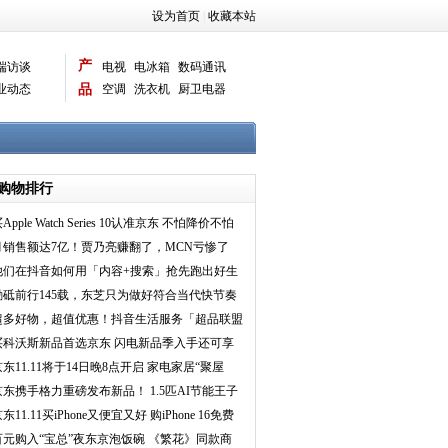
设为首页
|
收藏本站
产
端访谈
电视
电冰箱
数码通讯
业动态
品
空调
洗衣机
厨卫电器
智能新品
电脑相机
购物排行
Apple Watch Series 10认准京东 不怕降价不怕
买贵直接
月销售额达7亿！贾乃亮赚翻了，MCN亏惨了
他们在抖音如何用「内容+搜索」抢先跑出好生
意？｜《搜索吧
励砥前行145载，东芝只为做好符合当代快节奏
生活的一口多功
超多好物，超值优惠！抖音生活服务「超品联盟
·嗨购当夏」点
买科沃斯新品首选京东 闪电新品季入手还可享
买1赠N福利
京东11.11将于14日晚8点开启 家电家居“聚屋
”低至11.11元
京东携手格力重磅发布新品！ 1.5匹AI节能王子
空调首发上线
东11.11买iPhone又便宜又好 购iPhone 16免费
赠送1年期A
百元购入“宝总”夜东京泡饭碗 《繁花》同款商