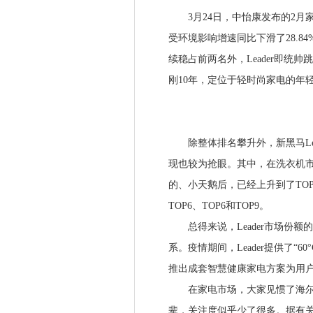
3月24日，中怡康发布的2月家
受环境影响增速同比下滑了28.8
续稳占前两名外，Leader即统
刚10年，定位于轻时尚家电的年轻品
除整体排名攀升外，新黑马Lead
现也较为抢眼。其中，在洗衣机市场
的、小天鹅后，已经上升到了TO
TOP6、TOP6和TOP9。
总得来说，Leader市场份额
系。疫情期间，Leader提供了“6
推出成套智慧健康家电方案为用
在家电市场，大家见惯了海尔、格
辈，关注度似乎少了很多。据有关