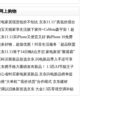
品尽在京东年
网上购物
家电家居现货低价不怕比 京东11.11“真低价擂台
淘宝天猫家享生活旗下家作×CeMeta森宇宙！超
强A
东11.11买iPhone又便宜又好 购iPhone 16免费
超多好物，超值优惠！抖音生活服务「超品联盟
嗨
京东11.11将于14日晚8点开启 家电家居“聚屋霸”
买科沃斯新品首选京东 闪电新品季入手还可享
1
京东携手格力重磅发布新品！ 1.5匹AI节能王子
空
省心省时买家电家居新品 京东闪电新品榜单提
供专
力推“大单机”“底价供货”合作模式 京东建材
空调以旧换新首选京东 大金1.5匹零境空调补贴
后