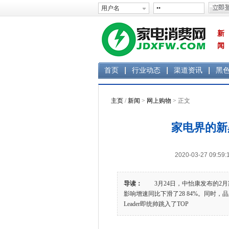
新
闻
首页
行业动态
渠道资讯
黑
主页
/
新闻
>
网上购物
> 正文
家电界的新
2020-03-27 0
导读：
3月24日，中怡康发布的2月家
影响增速同比下滑了28 84%。同时
Leader即统帅跳入了TOP