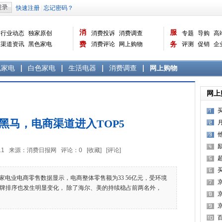
消
服
行业动态
独家原创
消费投诉
消费调查
专题
导购
高
渠道资讯
黑色家电
费
消费评论
网上购物
务
评测
促销
企
白色家电
生活电器
选购宝典
数据报告
家电常识
资讯
曝光台
品牌关注
色家电
白色家电
生活电器
消费调查
网上购物
网上
买
黑马，电商渠道进入TOP5
9:59:11 来源：消费日报网 评论：
0
[收藏]
[评论]
电业电商零售数据显示，电商整体零售额为33 56亿元，受环境
，品牌排序也发生明显变化， 除了海尔、美的持续稳占前两名外，
霸
京