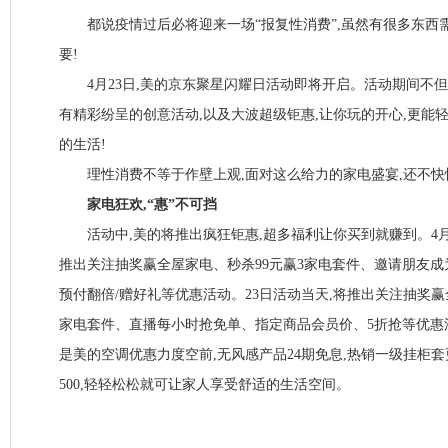
都说疫情过后必将迎来一场“报复性消费”,虽然有很多东西需
要!
4月23日,美的京东聚星闪耀日活动即将开启。活动期间不但有
有精彩纷呈的创意活动,以及大波超级钜惠,让你玩的开心,更能
的生活!
理性消费不等于作壁上观,面对这么给力的家电盛宴,还不快
家电狂欢,“惠”不可挡
活动中,美的将推出疯狂钜惠,超多福利让你买到就赚到。4月2
推出关注抽奖赢全屋家电、秒杀99元赢3家电套件、邀请朋友
预付翻倍/赠好礼等优惠活动。23日活动当天,将推出关注抽奖赢
家电套件、直播每小时抢免单、指定商品会员价、5折抢等优惠
是美的空调优惠力度空前,无风感产品24期免息,热销一级挂柜套更是购满
500,轻轻松松就可让家人享受舒适的生活空间。