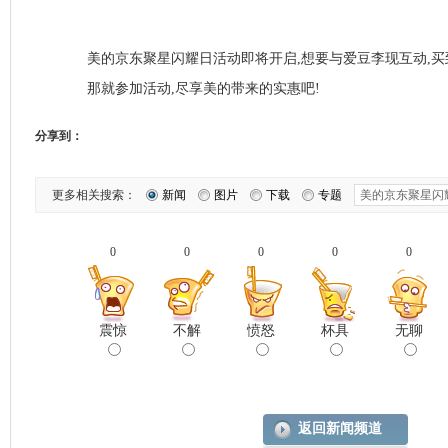
美的京东聚星闪耀日活动即将开启,想要与爱豆李现互动,买
那就参加活动,尽享美的带来的实惠吧!
分享到：
更多相关搜索：
新闻
图片
下载
专题
0
0
0
0
0
震惊
不解
愤怒
杯具
无聊
返回新闻频道