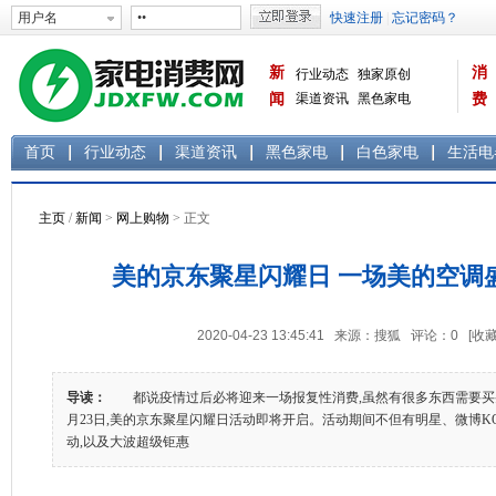
新
消
行业动态
独家原创
闻
渠道资讯
黑色家电
费
白色家电
生活电器
首页
行业动态
渠道资讯
黑色家电
白色家电
生活电
主页
/
新闻
>
网上购物
> 正文
美的京东聚星闪耀日 一场美的空调
2020-04-23 13:45:41 来源：搜狐 评论：
0
[收藏
导读：
都说疫情过后必将迎来一场报复性消费,虽然有很多东西需要买买
月23日,美的京东聚星闪耀日活动即将开启。活动期间不但有明星、微博K
动,以及大波超级钜惠