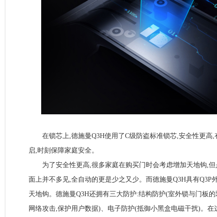
在锁芯上,德施曼Q3H使用了C级防盗标准锁芯,安全性更高,有效
启,时刻保障家庭安全。
为了安全性更高,很多家庭在购买门时会考虑增加天地钩,但
面上并不多见,全自动的更是少之又少。而德施曼Q3H具有Q3P
天地钩。德施曼Q3H还拥有三大防护:结构防护(室外锁与门板的
网络攻击,保护用户数据)、电子防护(抵御小黑盒电磁干扰)。在