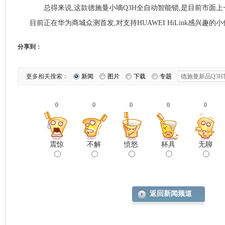
总得来说,这款德施曼小嘀Q3H全自动智能锁,是目前市面上
目前正在华为商城众测首发,对支持HUAWEI HiLink感兴趣的
分享到：
更多相关搜索：
新闻
图片
下载
专题
0
0
0
0
0
震惊
不解
愤怒
杯具
无聊
返回新闻频道