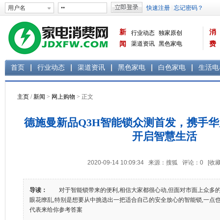
新
消
行业动态
独家原创
闻
渠道资讯
黑色家电
费
白色家电
生活电器
首页
行业动态
渠道资讯
黑色家电
白色家电
生活电
主页
/
新闻
>
网上购物
> 正文
德施曼新品Q3H智能锁众测首发，携手
开启智慧生活
2020-09-14 10:09:34 来源：搜狐 评论：
0
[收藏
导读：
对于智能锁带来的便利,相信大家都很心动,但面对市面上众多的
眼花缭乱,特别是想要从中挑选出一把适合自己的安全放心的智能锁,一点
代表来给你参考答案