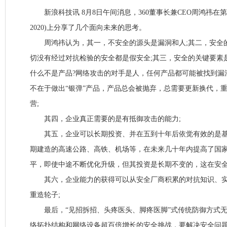
新浪科技讯 8月8日午间消息，360董事长兼CEO周鸿祎在第
2020)上分享了几个面向未来的思考。
周鸿祎认为，其一，不安全的源头是漏洞和人;其二，安全
切没有经过对抗检验的安全都是假安全;其三，安全的关键要素
什么不是产品?网络攻击的对手是人，任何产品都可能被找到漏
不在于做出“银弹”产品，产品总会被抛弃，总需要更新换代，
营;
其四，企业真正需要的是有抵御攻击的能力;
其五，企业可以长期投资、并在五到十年后依觉有效的是基
期建造的高速公路、高铁、机场等，在未来几十年内提高了国
平，即使中途不断优化升级，但其投资是长期不变的，这在安全
其六，企业能力的获得可以从安全厂商积累的对抗知识、实
重造轮子;
最后，“见招拆招、头疼医头、脚疼医脚”式传统防御方式无
络拓扑结构和网络设备超百倍增长的安全挑战，要解决安全问