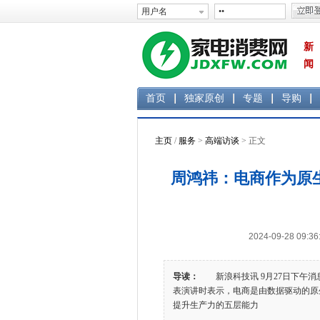
新
闻
首页
独家原创
专题
导购
主页
/
服务
>
高端访谈
> 正文
周鸿祎：电商作为原
2024-09-28 0
导读：
新浪科技讯 9月27日下午消
表演讲时表示，电商是由数据驱动的
提升生产力的五层能力