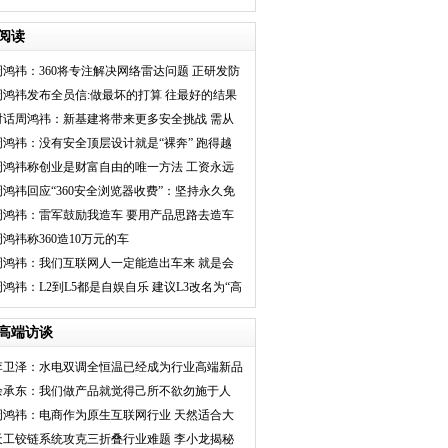
阅读
周鸿祎：360将专注解决网络雷达问题 正研发防
御系统
周鸿祎发布全员信:做最坏的打算 往最好的结果
去争取
对话周鸿祎：新基建将带来更多安全挑战 需从
三维度应对
周鸿祎：没有安全顶层设计就是“裸奔” 跑得越
快灾难越大
周鸿祎称创业是财富自由的唯一方法 工资永远
只能糊口
周鸿祎回应“360安全浏览器收费”：坚持永久免
费
周鸿祎：雷军鼓励我造车 要用产品思路去造车
周鸿祎称360造10万元的车
周鸿祎：我们互联网人一定能造出车来 就是会
浪费很多钱
周鸿祎：L2到L5都是自娱自乐 建议L3改名为“高
级辅助驾驶”
高端访谈
李卫泽：水电双调全恒温已经成为行业高端新品
标配
余承东：我们做产品就觉得己所不欲勿施于人
周鸿祎：电商作为原生互联网行业 天然适合大
模型
天工铰链系统攻克三折叠行业难题 李小龙揭秘