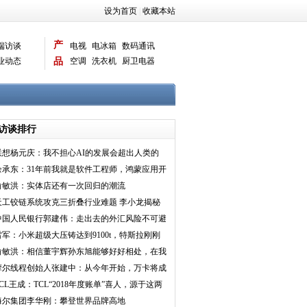
设为首页
|
收藏本站
产
端访谈
电视
电冰箱
数码通讯
业动态
品
空调
洗衣机
厨卫电器
智能新品
电脑相机
访谈排行
联想杨元庆：我不担心AI的发展会超出人类的
控制
余承东：31年前我就是软件工程师，鸿蒙应用开
发“效率很高”
俞敏洪：实体店还有一次回归的潮流
天工铰链系统攻克三折叠行业难题 李小龙揭秘
为Mate XT非
中国人民银行郭建伟：走出去的外汇风险不可避
免 但是有办法
雷军：小米超级大压铸达到9100t，特斯拉刚刚
美国落成9000t
俞敏洪：相信董宇辉孙东旭能够好好相处，在我
的领导下这种事
摩尔线程创始人张建中：从今年开始，万卡将成
为智算中心最低
TCL王成：TCL“2018年度账单”喜人，源于这两
点做得好
海尔集团李华刚：攀登世界品牌高地