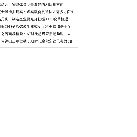
华为
李彦宏：智能体是我最看好的AI应用方向
院士谈虚拟现实：虚实融合贯通技术需多方面支
持
杨元庆：制造企业要充分把握AI2.0变革机遇
阿里CEO吴泳铭谈生成式AI：将创造10倍于互
联网的
月之暗面杨植麟：AI时代超级应用是助理，未
来5到
英伟达CEO黄仁勋：AI时代摩尔定律已失效 加
速计