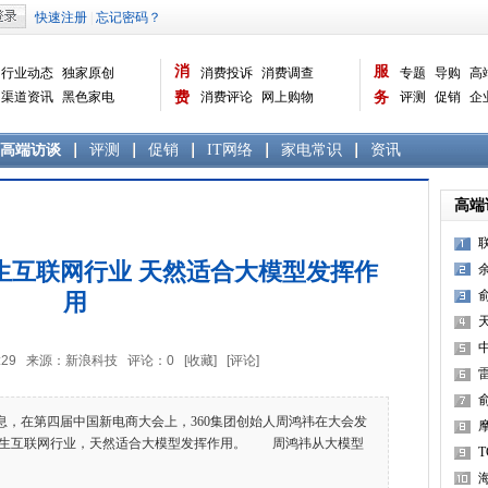
消
服
行业动态
独家原创
消费投诉
消费调查
专题
导购
高
渠道资讯
黑色家电
费
消费评论
网上购物
务
评测
促销
企
白色家电
生活电器
选购宝典
数据报告
家电常识
资讯
曝光台
品牌关注
高端访谈
评测
促销
IT网络
家电常识
资讯
高端
生互联网行业 天然适合大模型发挥作
用
华
9:36:29 来源：新浪科技 评论：
0
[收藏]
[评论]
在
息，在第四届中国新电商大会上，360集团创始人周鸿祎在大会发
原生互联网行业，天然适合大模型发挥作用。 周鸿祎从大模型