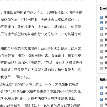
延伸
，在第四届中国新电商大会上，360集团创始人周鸿祎在
数据驱动的原生互联网行业，天然适合大模型发挥作用。
层能力，即科技能力、业务能力、基础能力、创意能
人工智能大模型如何与电商行业充分结合，并对其进行赋
能力和创意能力在电商行业已得到充分使用，如用文
做直播带货，用文生图做海报生成、页面设计，用文生视
言翻译能力助力跨境电商等。“但是，要想对大模型进行
提质增效，还需要用好大模型的基础能力和业务能力，提
化水平”，周鸿祎说。
最新
务流程”?周鸿祎认为，最近一年来，大模型的发展呈
一是“专”，很多新的大模型是由多个专业的小模型构成;第
越小;第三是“廉”，大模型的成本正在越变越低;第四
化能力越来越强。周鸿祎认为，这些新的发展趋势为电商