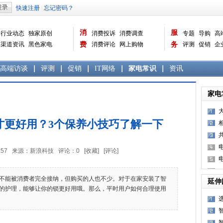
消
服
行业动态
独家原创
消费投诉
消费调查
专题
导购
高
渠道资讯
黑色家电
费
消费评论
网上购物
务
评测
促销
企
白色家电
生活电器
选购宝典
数据报告
家电常识
资讯
曝光台
品牌关注
高端访谈
评测
促销
IT网络
家电常识
资讯
家电
才更好用？3个保养小技巧了解一下
8:36:57 来源：新浪科技 评论：
0
[收藏]
[评论]
能被消费者完全接纳，但购买的人也不少。对于在家安装了智
延伸
的护理，能够让你的锁更好用哦。那么，平时用户如何合理使用