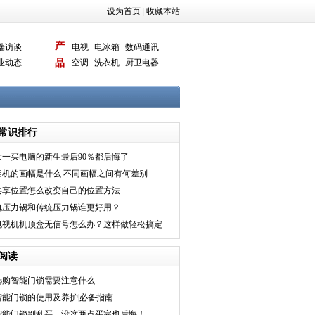
设为首页
|
收藏本站
产
端访谈
电视
电冰箱
数码通讯
业动态
品
空调
洗衣机
厨卫电器
智能新品
电脑相机
常识排行
大一买电脑的新生最后90％都后悔了
相机的画幅是什么 不同画幅之间有何差别
共享位置怎么改变自己的位置方法
电压力锅和传统压力锅谁更好用？
电视机机顶盒无信号怎么办？这样做轻松搞定
阅读
选购智能门锁需要注意什么
智能门锁的使用及养护|必备指南
智能门锁别乱买，没这两点买完也后悔！