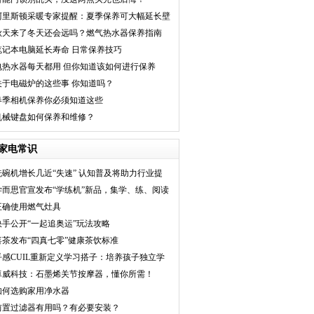
阿里斯顿采暖专家提醒：夏季保养可大幅延长壁
挂炉使用寿命
秋天来了冬天还会远吗？燃气热水器保养指南
笔记本电脑延长寿命 日常保养技巧
电热水器每天都用 但你知道该如何进行保养
吗？
关于电磁炉的这些事 你知道吗？
春季相机保养你必须知道这些
机械键盘如何保养和维修？
家电常识
洗碗机增长几近“失速” 认知普及将助力行业提
速
学而思官宣发布“学练机”新品，集学、练、阅读
于
正确使用燃气灶具
快手公开“一起追奥运”玩法攻略
喜茶发布“四真七零”健康茶饮标准
乎感CUIL重新定义学习搭子：培养孩子独立学
习新利
卓威科技：石墨烯关节按摩器，懂你所需！
如何选购家用净水器
前置过滤器有用吗？有必要安装？