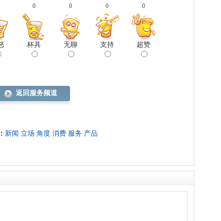
0
0
0
0
怒
杯具
无聊
支持
超赞
返回服务频道
：
新闻
立场
角度
消费
服务
产品