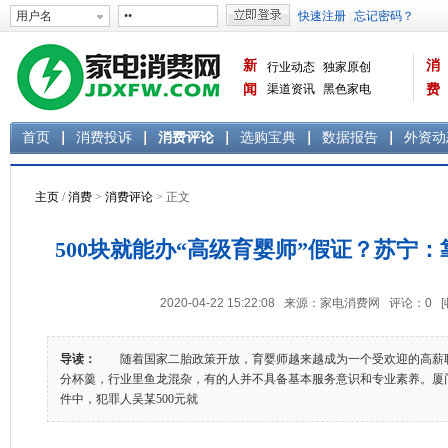
新
消
行业动态
独家原创
闻
渠道资讯
黑色家电
费
白色家电
生活电器
首页
消费投诉
消费评论
选购宝典
数据报告
外资动
主页
/
消费
>
消费评论
> 正文
500块就能办“高级育婴师”假证？苏宁
2020-04-22 15:22:08 来源：家电消费网 评论：
0
导读：
随着国家二胎政策开放，育婴师越来越成为一个受欢迎的高薪
分杯羹，行业里鱼龙混杂，有的人并不具备基本服务意识和专业素养。厦
件中，犯罪人吴某500元就