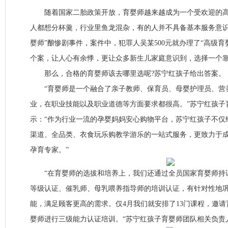
随着国家二胎政策开放，育婴师越来越成为一个受欢迎的高
人都想分杯羹，行业里鱼龙混杂，有的人并不具备基本服务意识
婴师”酿惨剧事件，案件中，犯罪人吴某500元就办理了“高级育
个案，让人心有余悸，更让众多新生儿家庭意识到，选择一个
那么，合格的育婴师该去哪里选呢?苏宁红孩子给出答案。
“育婴师是一个融合了亲子教师、保育员、母婴护理员、营
业，在职业技能以及职业道德等方面要求都很高。”苏宁红孩子
示：“作为行业一流的孕婴妈妈安心购物平台，苏宁红孩子不仅
渠道、全品类、衣食玩乐购教学游乐的一站式服务，更致力于
孕育专家。”
“在育婴师的选拔和培养上，我们还通过全员国家育婴师持
等级认证、催乳师、母乳喂养指导师的培训认证，有针对性地
能，满足顾客更高的需求。仅4月我们就安排了13门课程，邀
婴师进行三级能力认证培训。“苏宁红孩子育婴师团队相关负责