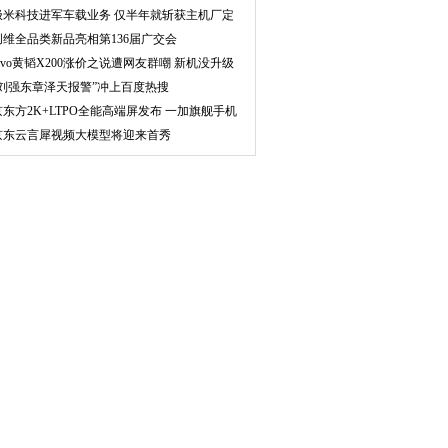
极米科技进军车载业务 仅半年就斩获主机厂定
点
创维全品类新品亮相第136届广交会
vivo黄韬X200涨价之说遭网友群嘲 新机没升级
多少
“刘强东章泽天报警”冲上百度热搜
京东方2K+LTPO全能高端屏发布 一加旗舰手机
使用
京东云言犀视频大模型将迎来首秀