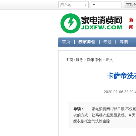
新
闻
首页
独家原创
专题
导购
主页
/
服务
>
独家原创
> 正文
卡萨帝洗
2020-01-06 2
导读：
家电消费网1月6日讯 不仅葡
衣的方式，让高档衣服更显质感。今天
醒衣依托空气洗除尘除