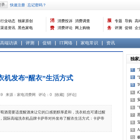
消
服
行业动态
独家原创
消费投诉
消费调查
专题
导购
高
渠道资讯
黑色家电
费
消费评论
网上购物
务
评测
促销
企
白色家电
生活电器
选购宝典
数据报告
家电常识
资讯
曝光台
品牌关注
高端访谈
评测
促销
IT网络
家电常识
资讯
独家
衣机发布“醒衣”生活方式
i
2:29:49 来源：家电消费网 评论：
0
[收藏]
[评论]
萄酒需要适度醒酒来让它的口感更醇厚柔和，洗衣机也可通过醒
，国际高端洗衣机品牌卡萨帝对外发布了醒衣生活方式：卡萨帝