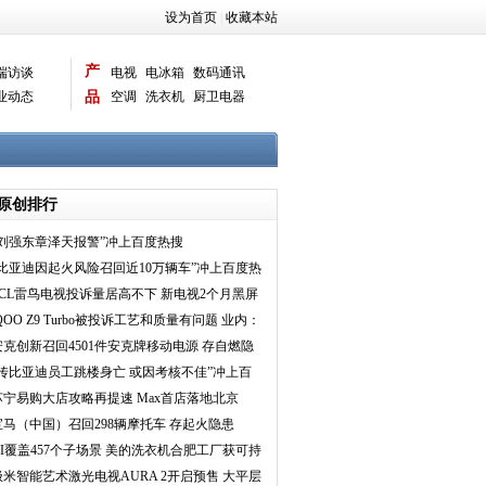
设为首页
|
收藏本站
产
端访谈
电视
电冰箱
数码通讯
业动态
品
空调
洗衣机
厨卫电器
智能新品
电脑相机
原创排行
“刘强东章泽天报警”冲上百度热搜
“比亚迪因起火风险召回近10万辆车”冲上百度热
搜
TCL雷鸟电视投诉量居高不下 新电视2个月黑屏
问题频现
QOO Z9 Turbo被投诉工艺和质量有问题 业内：
慎买子品
安克创新召回4501件安克牌移动电源 存自燃隐
患
“传比亚迪员工跳楼身亡 或因考核不佳”冲上百
度热搜
苏宁易购大店攻略再提速 Max首店落地北京
宝马（中国）召回298辆摩托车 存起火隐患
AI覆盖457个子场景 美的洗衣机合肥工厂获可持
续灯塔工厂
极米智能艺术激光电视AURA 2开启预售 大平层