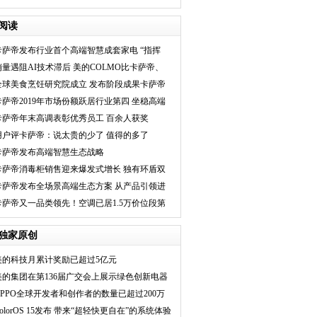
首选电视
阅读
卡萨帝发布行业首个高端智慧成套家电 “指挥
家”高端厨电
销量遇阻AI技术滞后 美的COLMO比卡萨帝、
TCL究竟差在哪？
全球美食烹饪研究院成立 发布阶段成果卡萨帝
指挥厨电
卡萨帝2019年市场份额跃居行业第四 坐稳高端
家电第一品牌
卡萨帝年末高调表彰优秀员工 百余人获奖
用户评卡萨帝：说太贵的少了 值得的多了
卡萨帝发布高端智慧生态战略
卡萨帝消毒柜销售迎来爆发式增长 独有环盾双
波无菌仓消毒
卡萨帝发布全场景高端生态方案 从产品引领进
阶到平台引领
卡萨帝又一品类领先！空调已居1.5万价位段第
一
独家原创
美的科技月累计奖励已超过5亿元
美的集团在第136届广交会上展示绿色创新电器
OPPO全球开发者和创作者的数量已超过200万
olorOS 15发布 带来“超轻快更自在”的系统体验