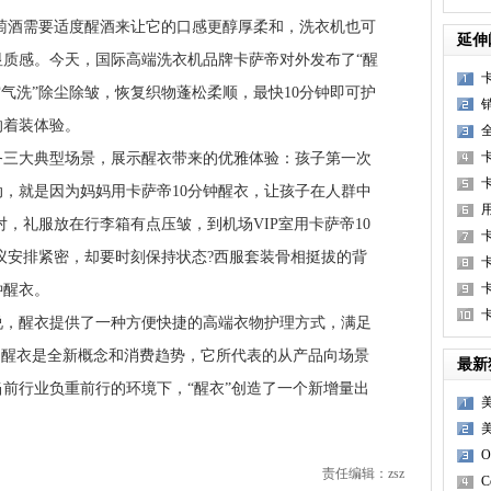
萄酒需要适度醒酒来让它的口感更醇厚柔和，洗衣机也可
延伸
质感。今天，国际高端洗衣机品牌卡萨帝对外发布了“醒
空气洗”除尘除皱，恢复织物蓬松柔顺，最快10分钟即可护
的着装体验。
大典型场景，展示醒衣带来的优雅体验：孩子第一次
，就是因为妈妈用卡萨帝10分钟醒衣，让孩子在人群中
对，礼服放在行李箱有点压皱，到机场VIP室用卡萨帝10
议安排紧密，却要时刻保持状态?西服套装骨相挺拔的背
钟醒衣。
醒衣提供了一种方便快捷的高端衣物护理方式，满足
，醒衣是全新概念和消费趋势，它所代表的从产品向场景
最新
前行业负重前行的环境下，“醒衣”创造了一个新增量出
责任编辑：zsz
C