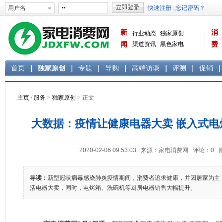
新
消
行业动态
独家原创
闻
渠道资讯
黑色家电
费
白色家电
生活电器
首页
独家原创
专题
导购
高端访谈
评测
促销
主页
/
服务
>
独家原创
> 正文
大数据：疫情让健康电器大卖 嵌入式电烤
2020-02-06 09:53:03 来源：家电消费网 评论：
0
导读：
新型冠状病毒感染肺炎疫情期间，消费者追求健康，并因居家为主
活电器大卖，同时，电烤箱、洗碗机等厨房电器销售大幅提升。