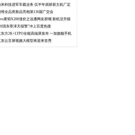
极米科技进军车载业务 仅半年就斩获主机厂定
点
创维全品类新品亮相第136届广交会
vivo黄韬X200涨价之说遭网友群嘲 新机没升级
多少
“刘强东章泽天报警”冲上百度热搜
京东方2K+LTPO全能高端屏发布 一加旗舰手机
使用
京东云言犀视频大模型将迎来首秀