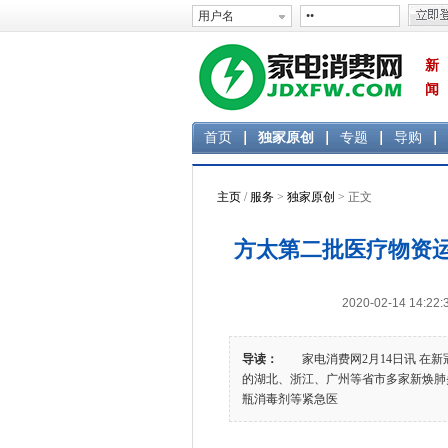
新
闻
首页
独家原创
专题
导购
主页
/
服务
>
独家原创
> 正文
方太第二批医疗物资运
2020-02-14 1
导读：
家电消费网2月14日讯 在新
的湖北、浙江、广州等省市多家新焕肺炎
瓶消毒剂等紧急医