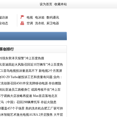
设为首页
|
收藏本站
产
端访谈
电视
电冰箱
数码通讯
业动态
品
空调
洗衣机
厨卫电器
智能新品
电脑相机
原创排行
“刘强东章泽天报警”冲上百度热搜
“比亚迪因起火风险召回近10万辆车”冲上百度热
搜
TCL雷鸟电视投诉量居高不下 新电视2个月黑屏
问题频现
QOO Z9 Turbo被投诉工艺和质量有问题 业内：
慎买子品
安克创新召回4501件安克牌移动电源 存自燃隐
患
“传比亚迪员工跳楼身亡 或因考核不佳”冲上百
度热搜
苏宁易购大店攻略再提速 Max首店落地北京
宝马（中国）召回298辆摩托车 存起火隐患
AI覆盖457个子场景 美的洗衣机合肥工厂获可持
续灯塔工厂
极米智能艺术激光电视AURA 2开启预售 大平层