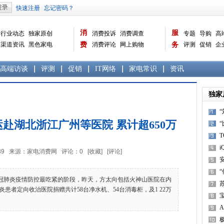
消
服
行业动态
独家原创
消费投诉
消费调查
专题
导购
高
渠道资讯
黑色家电
费
消费评论
网上购物
务
评测
促销
企
白色家电
生活电器
选购宝典
数据报告
家电常识
资讯
曝光台
品牌关注
高端访谈
评测
促销
IT网络
家电常识
资讯
独家
赴湖北浙江广州等医院 累计超650万
i
4:22:39 来源：家电消费网 评论：
0
[收藏]
[评论]
冠肺炎疫情防控最吃紧的阶段，昨天，方太向包括火神山医院在内
患者定向收治医院捐赠共计58台净水机、54台消毒柜，及1 22万