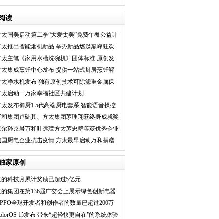
首选电视
阅读
方太国美启动第二季“大爱太美”免费午餐公益计
划
方太推出智能烟机新品 举办新品燃起巅峰狂欢
趴抢食京东
方太主笔《家用水槽洗碗机》团体标准 原创发
明推动厨房变革
方太集成烹饪中心发布 提供一站式厨房烹饪解
决方案
方太净水机发布 独有原创技术可除滤重金属保
留有益矿物质
方太启动一万家幸福社区共建计划
方太发布御厨1.5代高端厨电套系 智能语音操控
噪音环境
万和集团卢础其、方太集团茅理翔获终身成就奖
海尔孙京岩万和叶远璋方太茅忠群等获优秀企业
家称号
我国厨电企业抗击疫情 方太最早启动万和捐赠
多次
独家原创
美的科技月累计奖励已超过5亿元
美的集团在第136届广交会上展示绿色创新电器
OPPO全球开发者和创作者的数量已超过200万
olorOS 15发布 带来“超轻快更自在”的系统体验