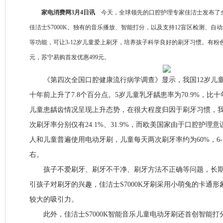
家电消费网3月4日讯
今天，全球领先的口腔护理专家佳洁士发布了
佳洁士S7000K。独有的音乐播放、智能打分，以及支持12盲区检测、自
等功能，可让3-12岁儿童爱上刷牙，培养孩子科学良好的刷牙习惯。有粉色
元，苏宁易购首发优惠499元。
《第四次全国口腔健康流行病学调查》显示，我国12岁儿童恒
十年前上升了7.8个百分点。5岁儿童乳牙龋患率为70.9%，比十
儿童患龋齿情况呈现上升态势，在很大程度归因于刷牙习惯，我
次刷牙率分别仅有24.1%、31.9%，而欧美国家由于口腔护理
人和儿童普遍使用电动牙刷，儿童每天两次刷牙率约为60%，6-
右。
孩子不爱刷牙、刷牙不干净、刷牙方法不正确等问题，长期
引孩子对刷牙的兴趣，佳洁士S7000K牙刷采用小萌兔的卡通形
较大的吸引力。
此外，佳洁士S7000K智能音乐儿童电动牙刷还首创智能打