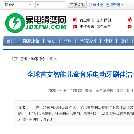
新
消
行业动态
独家原创
闻
渠道资讯
黑色家电
费
白色家电
生活电器
首页
独家原创
专题
导购
高端访谈
评测
促销
主页
/
服务
>
独家原创
> 正文
全球首支智能儿童音乐电动牙刷佳洁士S
2020-03-04 17:29:03 来源：家电消费网 评论：
0
导读：
家电消费网3月4日讯 今天，全球领先的口腔护理专家佳洁士发
刷——佳洁士S7000K。独有的音乐播放、智能打分，以及支持12盲区
牙报告等功能，可让3-