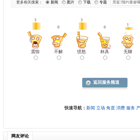
更多相关搜索：
新闻
图片
下载
专题
3
3
1
0
0
震惊
不解
愤怒
杯具
无聊
返回服务频道
快速导航：
新闻
立场
角度
消费
服务
网友评论