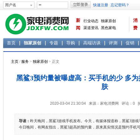
新
消
行业动态
独家原创
闻
渠道资讯
黑色家电
费
白色家电
生活电器
首页
独家原创
专题
导购
高端访谈
评测
促销
主页
/
服务
>
独家原创
> 正文
黑鲨3预约量被曝虚高：买手机的少 多
肤
2020-03-04 21:30:04 来源：家电消费网 评论：
0
导读：
昨天晚间，黑鲨3游戏手机发布。今天，有媒体报道称，黑鲨3游戏手
今日晚间，有网友指出，黑鲨3超高的预约量，原来真实情况是预约手机