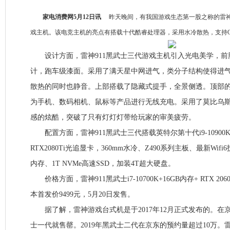
家电消费网5月12日讯
昨天晚间，有我国游戏生态第一股之称的雷神
戏主机。该电竞主机的亮点有搭载十代酷睿处理器，采用水冷散热，支持Q
设计方面，雷神911黑武士三代游戏主机引入光电美学，前
计，跑车级漆面。采用了满天星中网进气，类分子结构使得进气效
散热的同时也静音。上部搭载了隐藏式提手，全景侧透。顶部的
为手机、数码相机、鼠标等产品进行无线充电。采用了莫比乌
感的炫酷，突破了只有灯灯灯带给玩家的审美疲劳。
配置方面，雷神911黑武士三代搭载英特尔第十代i9-10900
RTX2080Ti光追显卡，360mm水冷、Z490系列主板、最新Wifi
内存、1T NVMe高速SSD，加装4T超大硬盘。
价格方面，雷神911黑武士i7-10700K+16GB内存+ RTX 2060+5
本首发价9499元，5月20日发售。
据了解，雷神游戏台式机是于2017年12月正式发布的。在京
士一代就售罄。2019年黑武士二代在京东的预约量超过10万。