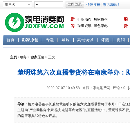
新
消
行业动态
独家原创
闻
渠道资讯
黑色家电
费
白色家电
生活电器
首页
独家原创
专题
导购
高端访谈
评测
促销
主页
/
服务
>
独家原创
> 正文
董明珠第六次直播带货将在南康举办：
2020-07-07 10:49:58 来源：家电消费网 评论：
0
导读：
格力电器董事长兼总裁董明珠的第六次直播带货将于本月10日在江
主题为“产业助推奔小康 格力走进革命老区”的直播活动中，董明珠将不
的南康家具和特色农产品。