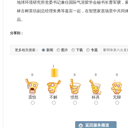
地球环境研究所党委书记兼任国际气溶胶学会秘书长曹军骥，
林古树茶坊副总经理朱勇等嘉宾一起，在智慧家居场景中共同
品。
分享到：
更多相关搜索：
新闻
图片
下载
专题
1
0
0
0
0
震惊
不解
愤怒
杯具
无聊
返回服务频道