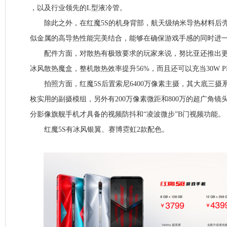
，以及行业领先的L型液冷管。
除此之外，在红魔5S的机身背部，航天级纳米导热材料后壳
似金属的高导热性能完美结合，能够在确保游戏手感的同时进
配件方面，对散热有极致要求的玩家来说，努比亚还推出更
冰风散热魔盒，整机散热效率提升56%，而且还可以充当30W 
拍照方面，红魔5S后置索尼6400万像素主摄，其大底三摄
枚实用的副摄模组，另外有200万像素微距和800万的超广角镜
分影像旗舰手机才具备的视频防抖和“凌波微步”B门视频功能。
红魔5S有冰风银翼、赛博霓虹2款配色。