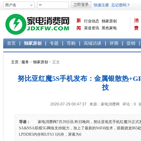
新
消
行业动态
独家原创
闻
渠道资讯
黑色家电
费
白色家电
生活电器
首页
独家原创
专题
导购
高端访谈
评测
促销
主页
/
服务
>
独家原创
> 正文
努比亚红魔5S手机发布：金属银散热+GPU
技
2020-07-29 00:47:37 来源：家电消费网 评论：
0
导读：
家电消费网7月29日讯 昨日晚间，努比亚电竞手机红魔5S正式
SA&NSA双模5G网络支持能力，加上了最新的WiFi6技术，搭载骁龙865
LPDDR5内存和UFS3 1闪存，屏幕为6