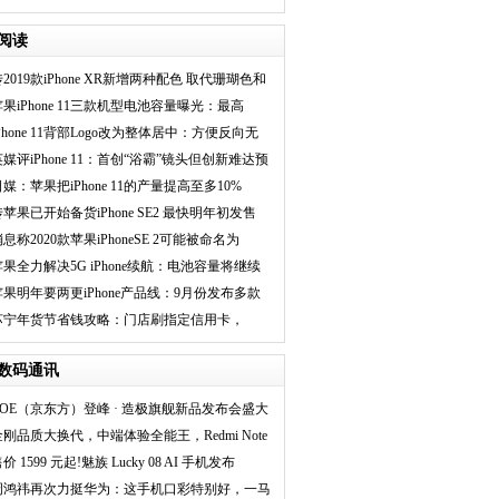
的人坦言512G
阅读
2019款iPhone XR新增两种配色 取代珊瑚色和
蓝色
苹果iPhone 11三款机型电池容量曝光：最高
650mAh
Phone 11背部Logo改为整体居中：方便反向无
线充电
英媒评iPhone 11：首创“浴霸”镜头但创新难达预
期
日媒：苹果把iPhone 11的产量提高至多10%
传苹果已开始备货iPhone SE2 最快明年初发售
息称2020款苹果iPhoneSE 2可能被命名为
Phone 9
苹果全力解决5G iPhone续航：电池容量将继续
提升
苹果明年要两更iPhone产品线：9月份发布多款
5G手机
苏宁年货节省钱攻略：门店刷指定信用卡，
Phone11最高省800
数码通讯
BOE（京东方）登峰 · 造极旗舰新品发布会盛大
金刚品质大换代，中端体验全能王，Redmi Note
价 1599 元起!魅族 Lucky 08 AI 手机发布
周鸿祎再次力挺华为：这手机口彩特别好，一马