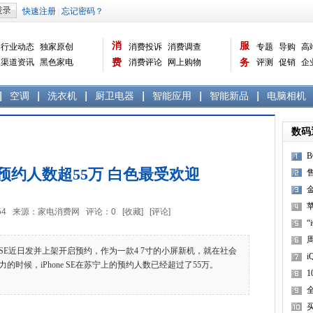
消
服
行业动态
独家原创
消费投诉
消费调查
专题
导购
高
渠道资讯
黑色家电
费
消费评论
网上购物
务
评测
促销
企
白色家电
生活电器
选购宝典
数据报告
家电常识
资讯
曝光台
品牌关注
空调
洗衣机
厨卫电器
智能应用
智能新品
电脑相机
数码
E苏宁预约人数超55万 白色最受欢迎
售
载
1
苹
7:30:54 来源：家电消费网 评论：
0
[收藏]
[评论]
“
e SE近日发并上架开启预约，作为一款4 7寸的小屏新机，就在社会
i
的时候，iPhone SE在苏宁上的预约人数已经超过了55万。