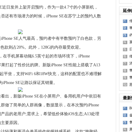
 SE近日发并上架开启预约，作为一款4.7寸的小屏新机，
延伸
还有市场潜力的时候，iPhone SE在苏宁上的预约人数
传
3
i
hone SE人气最高，预约者中有半数预约了白色款，另
色款则占20%。此外，128G的内存最受欢迎。
机屏幕动辄6.5英寸起的市场环境下，iPhone
消
果打起了性价比的牌。新版iPhone SE性能上搭载了A13
i
大哥平起平坐，支持WiFi 6和18W快充，这样的配置也不难理解
为iPhone SE让路以保证其销量。
i
，新版iPhone SE在小屏用户、备用机用户中依旧有
最新
做了简单的人群画像，数据显示，在本次预约iPhone
早期产品的老用户;需求上，希望低价体验iOS生态;A13处理
售
的主要原因。
轻薄和更适合单手操作的握持感手机，这款“致敬经