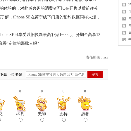
消
带来不错的体验的，对此感兴趣的消费者可以在开售以后前往苏
解，iPhone SE在苏宁线下门店的预约数据同样火爆，
ne SE可享受以旧换新最高补贴1600元、分期至高享12
真香”定律的那批人吗?
责任编辑：zsz
下载
专题
0
0
0
0
怒
杯具
无聊
支持
超赞