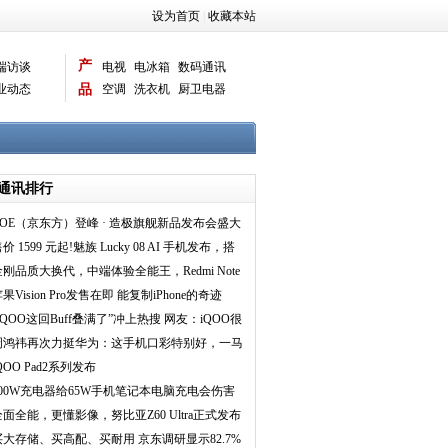
设为首页
|
收藏本站
产
端访谈
电视
电冰箱
数码通讯
业动态
品
空调
洗衣机
厨卫电器
智能新品
电脑相机
通讯排行
BOE（京东方）登峰 · 造极旗舰新品发布会盛大
举行 携手
价 1599 元起!魅族 Lucky 08 AI 手机发布，搭
 1
金刚品质大换代，中端体验全能王，Redmi Note
4 系列正
果Vision Pro发售在即 能复制iPhone的奇迹
吗？
iQOO这回Buff叠满了”冲上热搜 网友：iQOO很
懂游戏党
周鸿祎再次力挺华为：这手机口彩特别好，一马
平川
QOO Pad2系列发布
100W充电器给65W手机笔记本电脑充电会伤害
电池？ 倍思给出
全面全能，更懂影像，努比亚Z60 Ultra正式发布
买大存储、买高配、买耐用 京东调研显示82.7%