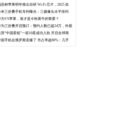
平川
息称苹果明年推出自研 Wi-Fi 芯片，2025 款
小米三折叠手机专利曝光：三摄像头水平排列
华为VS苹果，谁才是今秋黄牛的挚爱？
华为三折叠开启预订：预约人数已超24万，外观
正式
民营“中国星链”一箭10星成功入轨 开启全球商
用
中国手机在俄罗斯卖爆了 市占率超80%：几乎
人手