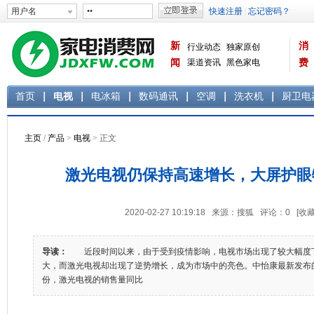
新
消
行业动态
独家原创
闻
渠道资讯
黑色家电
费
白色家电
生活电器
首页
电视
电冰箱
数码通讯
空调
洗衣机
厨卫电
主页
/
产品
>
电视
> 正文
激光电视仍保持高速增长，大屏护眼
2020-02-27 10:19:18 来源：搜狐 评论：
0
[收藏
导读：
近段时间以来，由于受到疫情影响，电视市场出现了较大幅度
大，而激光电视却出现了逆势增长，成为市场中的亮色。中怡康最新发布
份，激光电视的销售量同比