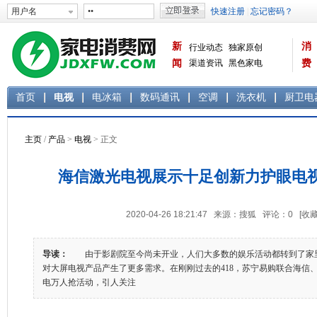
新
消
行业动态
独家原创
闻
渠道资讯
黑色家电
费
白色家电
生活电器
首页
电视
电冰箱
数码通讯
空调
洗衣机
厨卫电
主页
/
产品
>
电视
> 正文
海信激光电视展示十足创新力护眼电
2020-04-26 18:21:47 来源：搜狐 评论：
0
[收藏
导读：
由于影剧院至今尚未开业，人们大多数的娱乐活动都转到了家
对大屏电视产品产生了更多需求。在刚刚过去的418，苏宁易购联合海信
电万人抢活动，引人关注