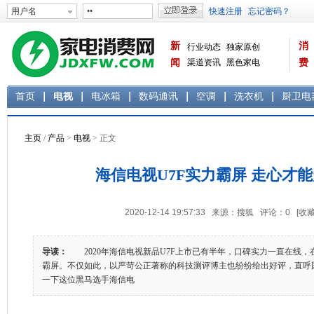
新
消
行业动态
独家原创
闻
渠道资讯
黑色家电
费
白色家电
生活电器
首页
电视
电冰箱
数码通讯
空调
洗衣机
厨卫电
主页
/
产品
>
电视
> 正文
海信电视U7F实力霸屏 走心才
2020-12-14 19:57:33 来源：搜狐 评论：
0
[收藏
导读：
2020年海信电视新品U7F上市已有半年，口碑实力一直在线，
霸屏。不仅如此，以严苛公正著称的科技测评博主也纷纷给出好评，直呼
一下这位黑马选手海信电