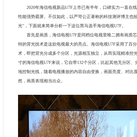
2020年海信电视新品U7F上市已有半年，口碑实力一直在
性能强势霸屏。不仅如此，以严苛公正著称的科技测评博主也纷
光”，下面就来简单分析一下这位黑马选手海信电视U7F。
首先是画质，海信电视U7F是同档位电视里唯二拥有画质芯
特的背光技术是这款电视最大的亮点。海信电视U7F采用了百
术，即把背光分成多个分区，光源相互独立，从而实现精准控光
寸的海信电视U7F来说，它自带132个分区，比起其他无分区
地控制光线，随着电视播放的内容自由变换，画面亮度、对比
然，画质表现相当出众。