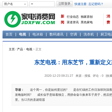
新
消
行业动态
独家原创
闻
渠道资讯
黑色家电
费
白色家电
生活电器
首页
电视
电冰箱
数码通讯
空调
洗衣机
厨卫电
主页
/
产品
>
电视
> 正文
东芝电视：用东芝节，重新定义
2020-12-23 09:21:27 来源：搜狐 评论：
0
[收藏
导读：
这个周一，你是如何度过的? 是在忙碌的工作日加班到深夜
发晚饭时间? 成长似乎意味着独立，用拼命奋斗换来车子房子，然后把
里。当12月的圣诞喧嚣