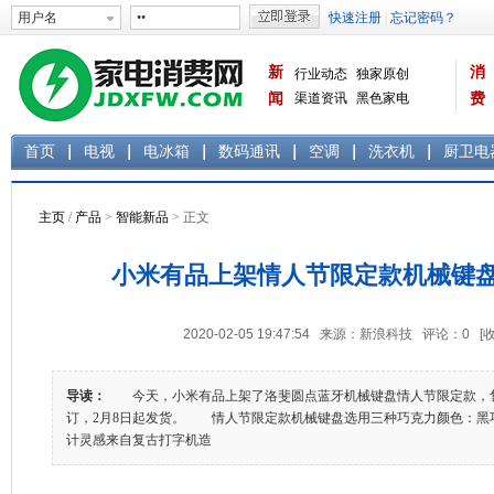
新
消
行业动态
独家原创
闻
渠道资讯
黑色家电
费
白色家电
生活电器
首页
电视
电冰箱
数码通讯
空调
洗衣机
厨卫电
主页
/
产品
>
智能新品
> 正文
小米有品上架情人节限定款机械键盘
2020-02-05 19:47:54 来源：新浪科技 评论：
0
[
导读：
今天，小米有品上架了洛斐圆点蓝牙机械键盘情人节限定款，售
订，2月8日起发货。 情人节限定款机械键盘选用三种巧克力颜色：黑
计灵感来自复古打字机造