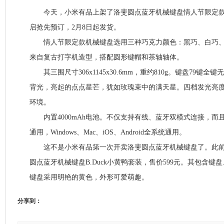
今天，小米有品上架了洛斐圆点蓝牙机械键盘情人节限定款，
启抢先预订，2月8日起发货。
情人节限定款机械键盘选用三种巧克力颜色：黑巧、白巧、
来自复古打字机造型，搭配圆形键帽和茶轴轴体。
其三围尺寸306x1145x30.6mm，重约810g。键盘79键全
背光，亮起的点点星芒，犹如玫瑰束中的满天星。四档发光亮
环境。
内置4000mAh电池。不仅支持有线、蓝牙双模式连接，而
通用，Windows、Mac、iOS、Android全系统通用。
这不是小米有品第一次开卖洛斐圆点蓝牙机械键盘了。此前
圆点蓝牙机械键盘B.Duck小黄鸭套装，售价599元。其包含
键盘采用明艳的黄色，外形可爱萌趣。
分享到：