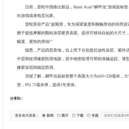
日前，雷蛇中国推出新品，Razer Acari“瞬甲虫”游戏鼠标
向游戏或者电竞玩家。
雷蛇形容产品“超顺滑，专为渴望速度和顺畅滑动的你而设
赖于超低摩擦的颗粒涂层硬质表面。提供可移动自如的大尺寸
幅度、更快的滑动!”
据悉，产品四层质地，自上而下分别是抗油性涂层、紫外活
中层和纹理橡胶防滑地面，其中细密纹理可帮助准确追踪、薄
橡胶涂层则稳定防滑。
另据了解，瞬甲虫鼠标垫整个表面大小为420×320毫米，
垫，约1.75毫米厚，提供1年质保。
分享到：
更多相关搜索：
新闻
图片
下载
专题