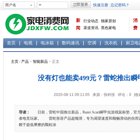
新
消
行业动态
独家原创
闻
渠道资讯
黑色家电
费
白色家电
生活电器
首页
电视
电冰箱
数码通讯
空调
洗衣机
厨卫电
主页
/
产品
>
智能新品
> 正文
没有灯也能卖499元？雷蛇推出瞬
2020-08-11 09:11:05 来源：快科技 评论：
0
[收
导读：
日前，雷蛇中国推出新品，Razer Acari瞬甲虫游戏鼠标垫，官
者电竞玩家。 雷蛇形容产品超顺滑，专为渴望速度和顺畅滑动的你而
赖于超低摩擦的颗粒涂