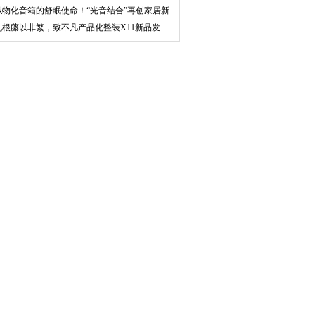
remier
拟物化音箱的舒眠使命！“光音结合”再创家居新
玩
九根藤以非繁，致不凡产品化整装X11新品发
布，唤