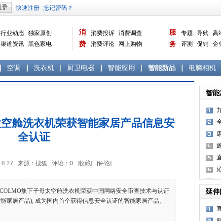
消
服
行业动态
独家原创
消费投诉
消费调查
专题
导购
高
渠道资讯
黑色家电
费
消费评论
网上购物
务
评测
促销
企
白色家电
生活电器
选购宝典
数据报告
家电常识
资讯
曝光台
品牌关注
空调
洗衣机
厨卫电器
智能应用
智能新品
电脑相机
智能
太空舱洗衣机荣获智能家居产品信息安
全认证
16:18:27 来源：搜狐 评论：
0
[收藏]
[评论]
OLMO旗下子母太空舱洗衣机荣获中国网络安全审查技术与认证
延伸
智能家居产品), 成为国内首个获得信息安全认证的智能家居产品。