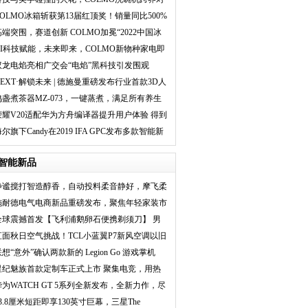
话带你探寻理享生
COLMO冰箱斩获第13届红顶奖！销量同比500%
引领高端冰箱进入
高端突围，赛道创新 COLMO加冕“2022中国冰
箱行业AI营养
AI科技赋能，未来即来，COLMO新物种家电即
将上市
驭龙电焰亮相广交会“电焰”黑科技引发围观
NEXT·解锁未来 | 德施曼重磅发布行业首款3D人
脸识别智能
鸣盏煮茶器MZ-073，一键蒸煮，满足所有养生
需求
荣耀V20适配华为方舟编译器提升用户体验 得到
用户口碑认可
尔旗下Candy在2019 IFA GPC发布多款智能新
品
智能新品
静谧搅打智造醇香，自动投料柔音静好，摩飞柔
音破
施耐德电气电商新品重磅发布，聚焦年轻家装市
场推
全球震撼首发【飞利浦鹅卵石便携剃须刀】 男
人秒
直面秋日空气挑战！TCL小蓝翼P7新风空调以旧
换新
想“意外”确认两款新的 Legion Go 游戏掌机
星纪魅族首款定制车正式上市 聚集电竞，用热
爱
华为WATCH GT 5系列全新发布，全新力作，尽
显锋芒
23.8厘米短距即享130英寸巨幕，三星The