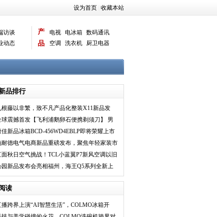
设为首页
|
收藏本站
产
端访谈
电视
电冰箱
数码通讯
业动态
品
空调
洗衣机
厨卫电器
智能新品
电脑相机
新品排行
九根藤以非繁，致不凡产品化整装X11新品发
布，唤醒家装新时
全球震撼首发【飞利浦鹅卵石便携剃须刀】 男
人秒速爆改神器
康佳新品冰箱BCD-456WD4EBLP即将荣耀上市
施耐德电气电商新品重磅发布，聚焦年轻家装市
场推出皓隽系列
直面秋日空气挑战！TCL小蓝翼P7新风空调以旧
换新“氧”护全
沁园新品发布会亮相福州，海王Q5系列全新上
市！
阅读
直播跨界上演“AI智慧生活”，COLMO冰箱开
启“AI储鲜”时代
科技与美学碰撞的火花，COLMO洗碗机跨界对