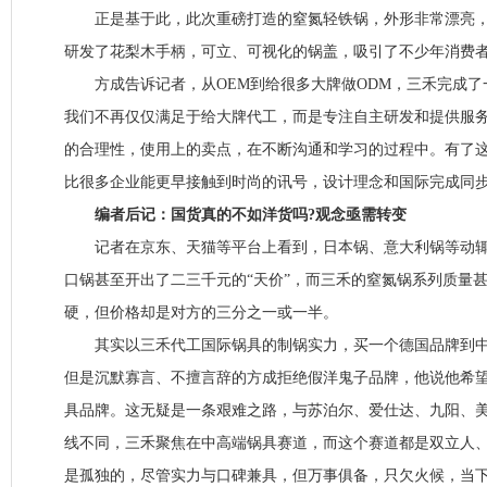
正是基于此，此次重磅打造的窒氮轻铁锅，外形非常漂亮，
研发了花梨木手柄，可立、可视化的锅盖，吸引了不少年消费
方成告诉记者，从OEM到给很多大牌做ODM，三禾完成了
我们不再仅仅满足于给大牌代工，而是专注自主研发和提供服
的合理性，使用上的卖点，在不断沟通和学习的过程中。有了
比很多企业能更早接触到时尚的讯号，设计理念和国际完成同步
编者后记：国货真的不如洋货吗?观念亟需转变
记者在京东、天猫等平台上看到，日本锅、意大利锅等动辄
口锅甚至开出了二三千元的“天价”，而三禾的窒氮锅系列质量
硬，但价格却是对方的三分之一或一半。
其实以三禾代工国际锅具的制锅实力，买一个德国品牌到中
但是沉默寡言、不擅言辞的方成拒绝假洋鬼子品牌，他说他希
具品牌。这无疑是一条艰难之路，与苏泊尔、爱仕达、九阳、
线不同，三禾聚焦在中高端锅具赛道，而这个赛道都是双立人
是孤独的，尽管实力与口碑兼具，但万事俱备，只欠火候，当