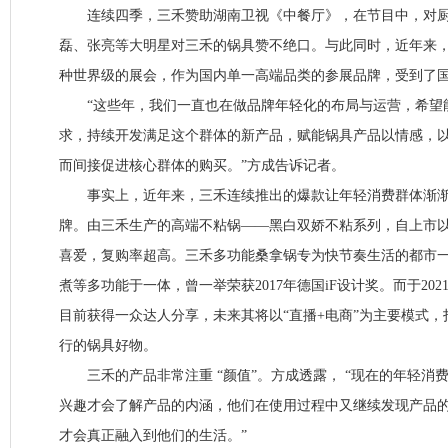
连续四季，三禾赞助湖南卫视《中餐厅》，在节目中，对厨
磊、张亮等大明星对三禾的锅具赞不绝口。与此同时，近年来，
种世界级的展会，作为国内单一高端品类的参展品牌，受到了
“这些年，我们一直也在做品牌年轻化的布局与运营，希望能
求，持续开发满足这个群体的新产品，赋能锅具产品以情感，
而间接促进核心群体的购买。”方成告诉记者。
事实上，近年来，三禾连续推出的爆款让年轻消费群体渐渐
牌。由三禾生产的高端不粘锅——黑白双娇不粘系列，自上市
喜爱，复购率超高。三禾多功能桑拿锅专为快节奏生活的都市
煮等多功能于一体，曾一举荣获2017年德国iF设计奖。而于20
目前获得一众达人分享，未来其将以“直播+电商”为主要模式
行的锅具好物。
三禾的产品非常注重 “颜值”。方成透露， “现在的年轻消
兴趣才会了解产品的内涵，他们在使用过程中又继续发现产品
才会真正融入到他们的生活。”