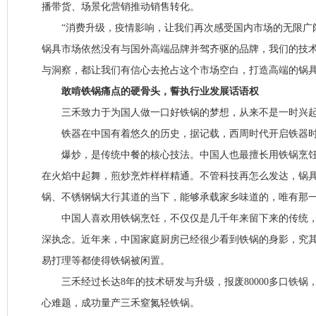
播带货、场景化营销推动销售转化。
“消费升级，疫情影响，让我们再次感受国内市场的无限广
锅具市场依然没有与国外高端品牌并驾齐驱的品牌，我们的技
与洞察，都让我们有信心去抢占这个市场空白，打造高端的锅具
敢啃铁锅痛点的硬骨头，誓执行业发展话语权
三禾致力于为国人做一口好铁锅的梦想，从来不是一时兴
铁器在中国有着悠久的历史，据记载，西周时代开启铁器时
爆炒，是传统中餐的核心技法。中国人也最擅长用铁锅烹饪
在火焰中起舞，煎炒烹炸样样精通。不管科技再怎么发达，锅
锅、不锈钢锅大行其道的当下，能够承载家乡味道的，唯有那
中国人喜欢用铁锅烹饪，不仅仅是几千年来留下来的传统，
深执念。近年来，中国家庭厨房已经很少看到铁锅的身影，究
易打理等都使得铁锅被闲置。
三禾经过长达8年的技术研发与升级，报废80000多口铁锅，
心难题，成功量产三禾窒氮轻铁锅。