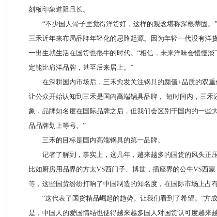
刻板印象道阻且长。
“不少国人骨子里觉得洋货好，这样的观念堪称深根蒂固。”
三禾近年来布局品牌年轻化的思路起源。因为年轻一代没有洋
一出生就生活在国货也很牛的时代。“相信，未来洋味会慢慢淡
定能比肩洋品牌，甚至后来居上。”
在深耕国内市场后，三禾愈发关注锅具的颜值+品质的双重
让公众开始认知到三禾是国内高端锅具品牌， 短时间内，三禾
象，品牌知名度在国际品牌之后，但我们会区别于国内的一些
品品牌划上等号。”
三禾的目标是国内高端锅具的第一品牌。
记者了解到，事实上，这几年，越来越多的国货的风头正压
比如厨房用品界的方太VS西门子、博世，插座界的公牛VS西
等，这些国货纷纷打响了中国制造的知名度，在国际市场上占
“这代表了国货精品崛起的趋势。让我们看到了希望。”方成
是，中国人的爱国情结也使得越来越多国人对国货认可度越来越