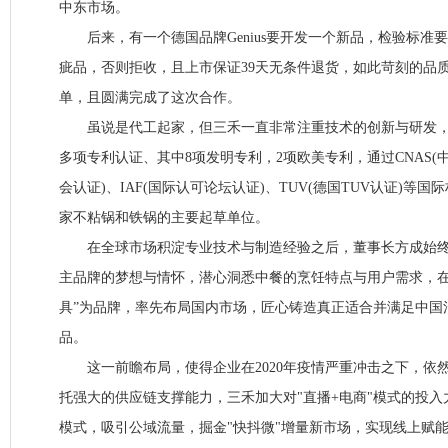
中东市场。
后来，有一个德国品牌Genius要开发一个新品，检验标准
疵品，否则拒收，且上市保证39天无条件退货，如此苛刻的品
单，且圆满完成了这次合作。
虽说是代工起家，但三禾一直非常注重技术的创新与研发，截
多项专利认证、其中8项发明专利，2项欧美专利，通过CNAS
会认证)、IAF(国际认可论坛认证)、TUV(德国TUV认证)等
家不粘锅和铁锅的主要起草单位。
在全球市场积淀专业技术与制造经验之后，董事长方成始终
主品牌的梦想与情怀，潜心洞悉中餐的烹饪特点与用户需求，在2
具”为品牌，率先布局国内市场，匠心铸造真正适合并满足中国
品。
这一前瞻布局，使得企业在2020年疫情严重冲击之下，依
托强大的供应链支撑能力，三禾加大对"直播+电商"模式的投
模式，吸引公域流量，掘金"快抖微"增量新市场，实现线上赋