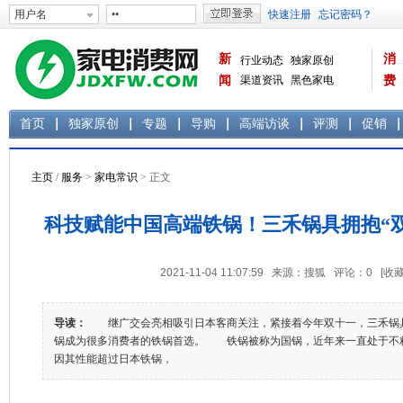
新
消
行业动态
独家原创
闻
渠道资讯
黑色家电
费
白色家电
生活电器
首页
独家原创
专题
导购
高端访谈
评测
促销
主页
/
服务
>
家电常识
> 正文
科技赋能中国高端铁锅！三禾锅具拥抱“
2021-11-04 11:07:59 来源：搜狐 评论：
0
[收藏
导读：
继广交会亮相吸引日本客商关注，紧接着今年双十一，三禾锅
锅成为很多消费者的铁锅首选。 铁锅被称为国锅，近年来一直处于不
因其性能超过日本铁锅，