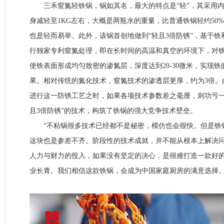
三禾窒氮轻铁锅，锅如其名，最大的特点是“轻”，其采用内
身减轻至1KG左右，大概是两瓶水的重量，比普通铁锅轻约50
也是轻而易举。此外，该锅首创地做到“轻且3倍防锈”，基于
行独家专利窒氮处理，即在长时间的高温和真空的环境下，对
使铁表面形成均匀致密的渗氮层，深度达到20-30微米，实现
果。相对传统的氮化技术，窒氮技术的渗透层更厚，约为3倍。
进行这一防锈工艺之时，如果各项技术参数差之毫厘，则功亏一
且3倍防锈”的技术，构筑了铁锅的强大竞争技术壁垒。
“不粘锅很多技术已经都不是秘密，模仿也会很快。但是铁
这块也是参差不齐。阶段性的技术成就，并不能从根本上解决
人力与财力的投入，如果没有坚定的决心，是很难打造一款好
业长青。我们相信这款铁锅，会成为中国家庭厨房的满意选择。