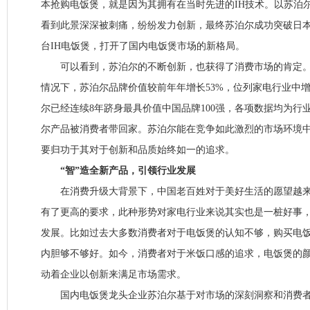
本抢购电饭煲，就是因为其拥有在当时先进的IH技术。以苏泊
看到此景深深被刺痛，纷纷发力创新，最终苏泊尔成功突破日
台IH电饭煲，打开了国内电饭煲市场的新格局。
可以看到，苏泊尔的不断创新，也获得了消费市场的肯定。
情况下，苏泊尔品牌价值较前年年增长53%，位列家电行业中
尔已经连续8年跻身最具价值中国品牌100强，各项数据均为行
尔产品被消费者带回家。苏泊尔能在竞争如此激烈的市场环境
要归功于其对于创新和品质始终如一的追求。
“智”造全新产品，引领行业发展
在消费升级大背景下，中国老百姓对于美好生活的愿望越来
有了更高的要求，此种形势对家电行业来说其实也是一桩好事
发展。比如过去大多数消费者对于电饭煲的认知不够，购买电
内胆够不够好。如今，消费者对于米饭口感的追求，电饭煲的
动着企业以创新来满足市场需求。
国内电饭煲龙头企业苏泊尔基于对市场的深刻洞察和消费者