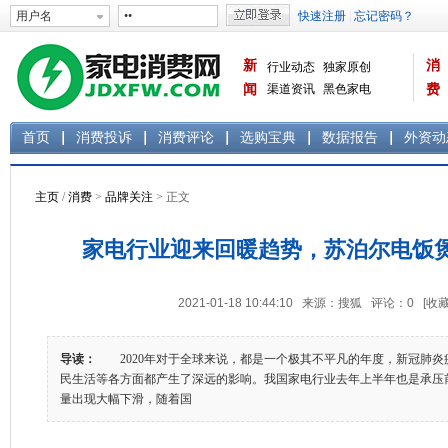
新
消
行业动态
独家原创
闻
渠道资讯
黑色家电
费
白色家电
生活电器
首页
消费投诉
消费评论
选购宝典
数据报告
外资动
主页
/
消费
>
品牌关注
> 正文
家电行业迎来回暖趋势，苏泊尔电饭煲
2021-01-18 10:44:10 来源：搜狐 评论：
0
[收藏
导读：
2020年对于全球来说，都是一个极其不平凡的年度，新冠肺炎
民生活等各方面都产生了深远的影响。我国家电行业去年上半年也是承压
量出现大幅下滑，随着国