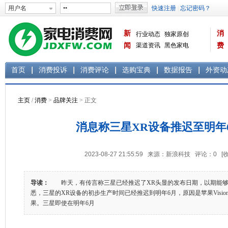
新
消
行业动态
独家原创
闻
渠道资讯
黑色家电
费
白色家电
生活电器
首页
消费投诉
消费评论
选购宝典
数据报告
外资动
主页
/
消费
>
品牌关注
> 正文
消息称三星XR设备推迟至明年
2023-08-27 21:55:59 来源：新浪科技 评论：
0
[
导读：
昨天，有传言称三星已经推迟了XR头显的发布日期，以期能够与Vi
悉，三星的XR设备的初步生产时间已经推迟到明年6月，原因是苹果Vision
果。三星即使在明年6月