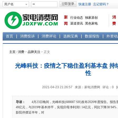
新
消
行业动态
独家原创
闻
渠道资讯
黑色家电
费
白色家电
生活电器
首页
消费投诉
消费评论
选购宝典
数据报告
外资动
主页
/
消费
>
品牌关注
> 正文
光峰科技：疫情之下稳住盈利基本盘 持
性
2021-04-23 21:26:57 来源：家电消费网 评论：
0
导读：
4月23日晚间，光峰科技(688007 SH)发布2020年度报告。
49亿元，与2019年基本持平，实现归母净利润1 14亿元，同比下降38 9
影院停摆近半年，对