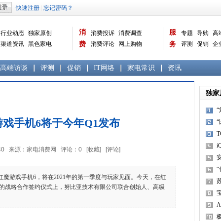
消
服
行业动态
独家原创
消费投诉
消费调查
专题
导购
高
渠道资讯
黑色家电
费
消费评论
网上购物
务
评测
促销
企
白色家电
生活电器
选购宝典
数据报告
家电常识
资讯
曝光台
品牌关注
高端访谈
评测
促销
IT网络
家电常识
资讯
独家
戏手机6将于今年Q1发布
i
8:24:40 来源：家电消费网 评论：
0
[收藏]
[评论]
魔游戏手机6，将在2021年的第一季度与玩家见面。今天，在红
的战略合作签约仪式上，努比亚技术有限公司联合创始人、高级