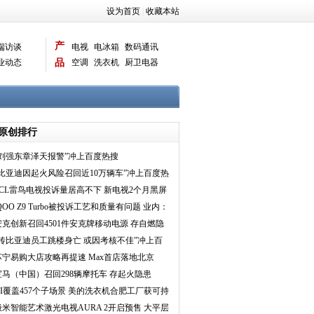
设为首页
|
收藏本站
产
端访谈
电视
电冰箱
数码通讯
业动态
品
空调
洗衣机
厨卫电器
智能新品
电脑相机
原创排行
“刘强东章泽天报警”冲上百度热搜
“比亚迪因起火风险召回近10万辆车”冲上百度热
搜
TCL雷鸟电视投诉量居高不下 新电视2个月黑屏
问题频现
QOO Z9 Turbo被投诉工艺和质量有问题 业内：
慎买子品
安克创新召回4501件安克牌移动电源 存自燃隐
患
“传比亚迪员工跳楼身亡 或因考核不佳”冲上百
度热搜
苏宁易购大店攻略再提速 Max首店落地北京
宝马（中国）召回298辆摩托车 存起火隐患
AI覆盖457个子场景 美的洗衣机合肥工厂获可持
续灯塔工厂
极米智能艺术激光电视AURA 2开启预售 大平层