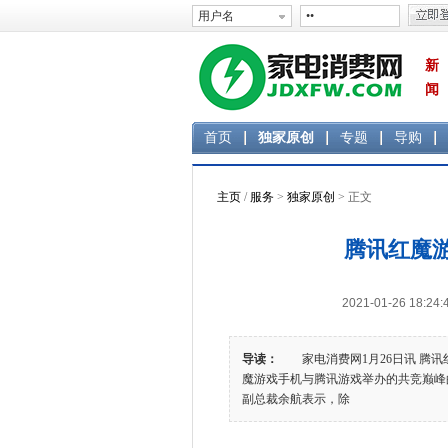
新
闻
首页
独家原创
专题
导购
主页
/
服务
>
独家原创
> 正文
腾讯红魔游
2021-01-26 1
导读：
家电消费网1月26日讯 腾讯红
魔游戏手机与腾讯游戏举办的共竞巅峰
副总裁余航表示，除