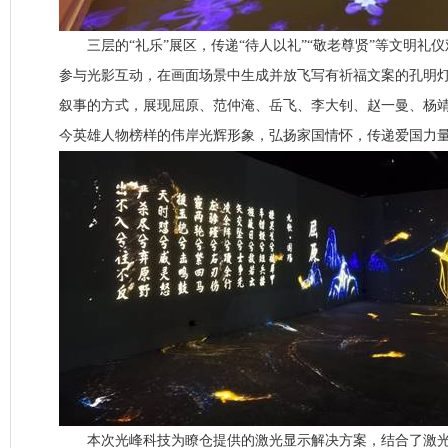
三层的“礼乐”展区，传递“待人以礼”“敬老尊贤”等文明礼仪观
参与光影互动，在画面场景中生成并放飞写有祈福文案的孔明灯;
叙事的方式，展现屈原、范仲淹、岳飞、李大钊、赵一曼、杨
今英雄人物榜样的伟岸光辉形象，弘扬家国情怀，传递爱国力
本次光峰科技为瞭仓提供的激光显示解决方案，结合了激光