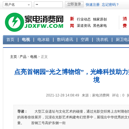
新
消
行业动态
独家原创
闻
渠道资讯
黑色家电
费
白色家电
生活电器
首页
电视
电冰箱
数码通讯
空调
洗衣机
厨卫电
主页
/
产品
>
电视
> 正文
点亮首钢园“光之博物馆”，光峰科技助力
境
2021-12-28 14:08:49 来源：家电消费网 评论：
0
导读：
大型工业遗址与文化艺术的碰撞，通过光影交织将上古时期创
的画卷徐徐展开，沉浸在光影艺术构建奇幻世界中，展现出中华优秀的文
量。 首钢三号高炉东侧一街