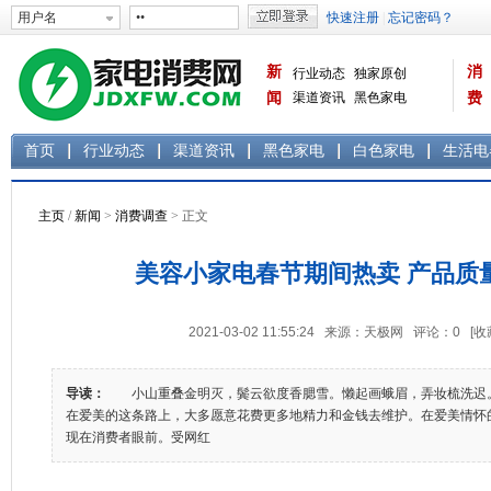
新
消
行业动态
独家原创
闻
渠道资讯
黑色家电
费
白色家电
生活电器
首页
行业动态
渠道资讯
黑色家电
白色家电
生活电
主页
/
新闻
>
消费调查
> 正文
美容小家电春节期间热卖 产品质
2021-03-02 11:55:24 来源：天极网 评论：
0
[收
导读：
小山重叠金明灭，鬓云欲度香腮雪。懒起画蛾眉，弄妆梳洗迟
在爱美的这条路上，大多愿意花费更多地精力和金钱去维护。在爱美情怀
现在消费者眼前。受网红