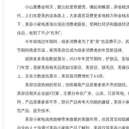
小山重叠金明灭，鬓云欲度香腮雪。懒起画蛾眉，弄妆梳洗
代，人们在爱美的这条路上，大多愿意花费更多地精力和金钱
下，美容小家电逐渐出现在消费者眼前。受网红经济和颜值经
佳品，收割了不少“红利”。
今年就地过年期间，很多消费者为了变“美”也花费不少。其
节期间再度升温，家用美容仪成为很多消费者的年货新选择。
据拼多多美妆数据显示，2021年年货节期间，护肤品、彩
门年货，居家美容相关品类如洁面仪、美容仪、脱毛仪、美腿仪
上。京东大数据也显示，美容器消费增长了4.6倍。
美容仪器热销的背后，也暗藏着产品质量参差不齐的隐忧。
美容仪相关企业超8万家，主要分布在广东、山东、江苏等地。
同，产品质量参差不齐，部分产品有夸大功能的嫌疑，美容小
范产品、提升技术。
美容小家电虽然能够带来微量的美颜作用，但其背后却隐藏
与业内人士沟通过美容小家电产品了解到，美容仪等美容小家