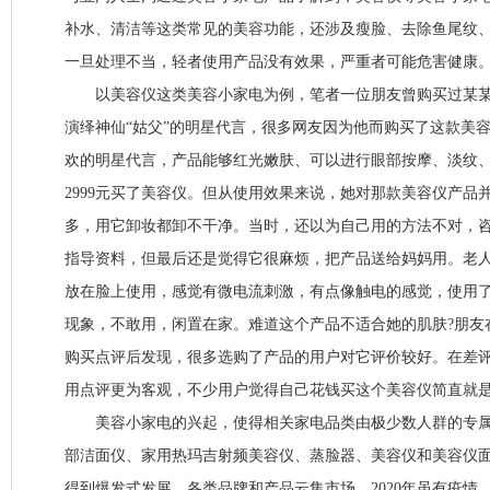
补水、清洁等这类常见的美容功能，还涉及瘦脸、去除鱼尾纹
一旦处理不当，轻者使用产品没有效果，严重者可能危害健康
以美容仪这类美容小家电为例，笔者一位朋友曾购买过某某
演绎神仙“姑父”的明星代言，很多网友因为他而购买了这款美
欢的明星代言，产品能够红光嫩肤、可以进行眼部按摩、淡纹
2999元买了美容仪。但从使用效果来说，她对那款美容仪产品
多，用它卸妆都卸不干净。当时，还以为自己用的方法不对，
指导资料，但最后还是觉得它很麻烦，把产品送给妈妈用。老
放在脸上使用，感觉有微电流刺激，有点像触电的感觉，使用了
现象，不敢用，闲置在家。难道这个产品不适合她的肌肤?朋友
购买点评后发现，很多选购了产品的用户对它评价较好。在差
用点评更为客观，不少用户觉得自己花钱买这个美容仪简直就是
美容小家电的兴起，使得相关家电品类由极少数人群的专属
部洁面仪、家用热玛吉射频美容仪、蒸脸器、美容仪和美容仪面罩等产
得到爆发式发展，各类品牌和产品云集市场。2020年虽有疫情