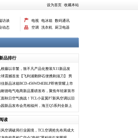
设为首页
|
收藏本站
产
端访谈
电视
电冰箱
数码通讯
业动态
品
空调
洗衣机
厨卫电器
智能新品
电脑相机
新品排行
九根藤以非繁，致不凡产品化整装X11新品发
布，唤醒家装新时
全球震撼首发【飞利浦鹅卵石便携剃须刀】 男
人秒速爆改神器
康佳新品冰箱BCD-456WD4EBLP即将荣耀上市
施耐德电气电商新品重磅发布，聚焦年轻家装市
场推出皓隽系列
直面秋日空气挑战！TCL小蓝翼P7新风空调以旧
换新“氧”护全
沁园新品发布会亮相福州，海王Q5系列全新上
市！
阅读
新风空调破局行业困境，TCL空调抢先布局成大
新风量新风空调
驭龙电焰亮相广交会“电焰”黑科技引发围观