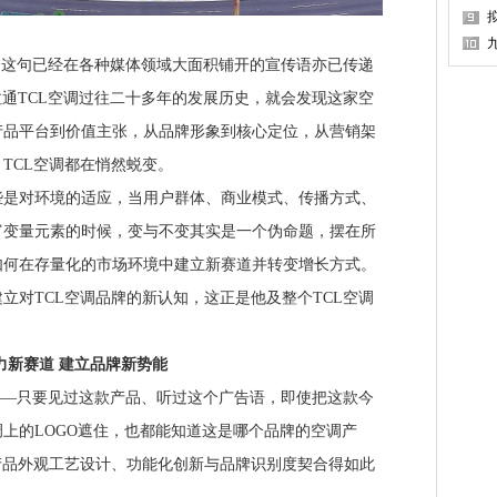
P
这句已经在各种媒体领域大面积铺开的宣传语亦已传递
拉通TCL空调过往二十多年的发展历史，就会发现这家空
产品平台到价值主张，从品牌形象到核心定位，从营销架
TCL空调都在悄然蜕变。
对环境的适应，当用户群体、商业模式、传播方式、
富变量元素的时候，变与不变其实是一个伪命题，摆在所
如何在存量化的市场环境中建立新赛道并转变增长方式。
立对TCL空调品牌的新认知，这正是他及整个TCL空调
新赛道 建立品牌新势能
—只要见过这款产品、听过这个广告语，即使把这款今
上的LOGO遮住，也都能知道这是哪个品牌的空调产
产品外观工艺设计、功能化创新与品牌识别度契合得如此