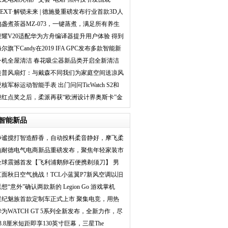
NEXT·解锁未来 | 德施曼重磅发布行业首款3D人
脸识别智能
鸣盏煮茶器MZ-073，一键蒸煮，满足所有养生
需求
荣耀V20适配华为方舟编译器提升用户体验 得到
用户口碑认可
尔旗下Candy在2019 IFA GPC发布多款智能新
品
一机全屋清洁 春花吸尘器新品类开启全新清洁
革命
奥普风扇灯：与戴森不同我们为家庭空间送凉风
核军标运动智能手表 出门问问TicWatch S2和
E2正式发布
继红点奖之后，柔派再获“欧洲设计界奥斯卡”金
奖
智能新品
静谧搅打智造醇香，自动投料柔音静好，摩飞柔
音破
施耐德电气电商新品重磅发布，聚焦年轻家装市
场推
全球震撼首发【飞利浦鹅卵石便携剃须刀】 男
人秒
直面秋日空气挑战！TCL小蓝翼P7新风空调以旧
换新
想“意外”确认两款新的 Legion Go 游戏掌机
星纪魅族首款定制车正式上市 聚集电竞，用热
爱
华为WATCH GT 5系列全新发布，全新力作，尽
显锋芒
23.8厘米短距即享130英寸巨幕，三星The