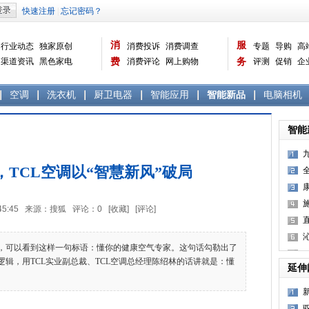
消
服
行业动态
独家原创
消费投诉
消费调查
专题
导购
高
渠道资讯
黑色家电
费
消费评论
网上购物
务
评测
促销
企
白色家电
生活电器
选购宝典
数据报告
家电常识
资讯
曝光台
品牌关注
空调
洗衣机
厨卫电器
智能应用
智能新品
电脑相机
智能
TCL空调以“智慧新风”破局
11:45:45 来源：搜狐 评论：
0
[收藏]
[评论]
，可以看到这样一句标语：懂你的健康空气专家。这句话勾勒出了
逻辑，用TCL实业副总裁、TCL空调总经理陈绍林的话讲就是：懂
延伸