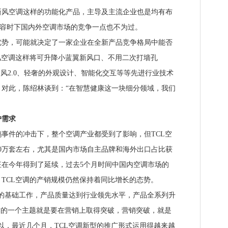
新风空调这样的功能化产品，主导及主流企业也是均有布
来形容时下国内外空调市场的竞争一点也不为过。
，可能就决定了一家企业在全新产品竞争格局中能否
风空调这样将可升降小蓝翼新风口、不用二次打墙孔
智柔风2.0、轻奢的外观设计、智能化交互等等先进行业技术
对此，陈绍林谈到：“在智慧健康这一块细分领域，我们
需求
件的冲击下，整个空调产业都受到了影响，但TCL空
00万套左右，尤其是国内市场自主品牌和海外出口占比获
征在今年得到了延续，过去5个月时间中国内空调市场的
TCL空调的产销规模仍然保持着同比增长的态势。
基础工作，产品质量达到行业领先水平，产品全系列升
作的一个主题就是要在营销上取得突破，营销突破，就是
以，最近几个月，TCL空调新型的推广形式运用得越来越