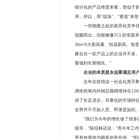
细分化的产品维度来看，类似于
局，所以，用“战场”、“赛道”
一些细微之处的差异化竞争优势
脱颖而出，但能够像TCL卧室新
30m³/h大新风量、恒温新风、
糅合在一款产品上的企业并不多。
要做到长期领先。”
企业的本质是永远要满足用户
去年在疫情这一社会化黑天鹅事
调依然将内外销总规模维持在12
得了长足进步。存量化的市场特
走势并不尽如人意。即便是如此，
“我们为今年的增长做了很多的
级等，”陈绍林还说：“而今年工
更有效率地为顾客创造价值。”所