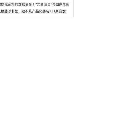
remier
拟物化音箱的舒眠使命！“光音结合”再创家居新
玩
九根藤以非繁，致不凡产品化整装X11新品发
布，唤