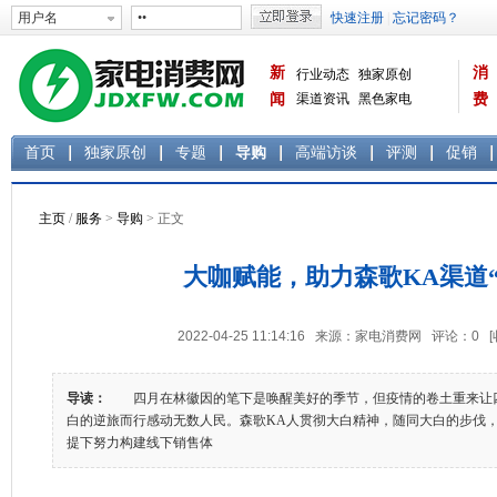
新
消
行业动态
独家原创
闻
渠道资讯
黑色家电
费
白色家电
生活电器
首页
独家原创
专题
导购
高端访谈
评测
促销
主页
/
服务
>
导购
> 正文
大咖赋能，助力森歌KA渠道“
2022-04-25 11:14:16 来源：家电消费网 评论：
0
导读：
四月在林徽因的笔下是唤醒美好的季节，但疫情的卷土重来让
白的逆旅而行感动无数人民。森歌KA人贯彻大白精神，随同大白的步伐
提下努力构建线下销售体