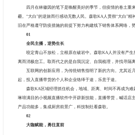
四月在林徽因的笔下是唤醒美好的季节，但疫情的卷土重来
霾。“大白”的逆旅而行感动无数人民。森歌KA人贯彻“大白”精
旧在严格遵守防疫措施的前提下努力构建线下销售体系网络，
01
全民主播，逆势生长
咬定青山不放松，立根原在破岩中。森歌KA人并没有产生所
离而消极怠工。取而代之的是自我沉淀、自我梳理，并找寻隔
互联网的创新应用，为传统销售指明了新的方向。尤其近几
起，投入直播带货的个人和企业络绎于途，乐意于途。
森歌KA区域经理抓住机会，地域、距离、时间不再成为难
琳琅满目的小视频直播软件中开辟新技能，直播带货，喊话店
产品功能多，集成厨房前景广，科技制灶看森歌。
02
大咖赋能，勇往直前