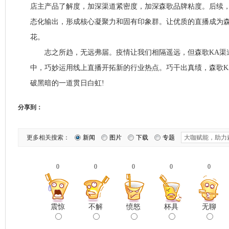
店主产品了解度，加深渠道紧密度，加深森歌品牌粘度。后续，
态化输出，形成核心凝聚力和固有印象群。让优质的直播成为森
花。
志之所趋，无远弗届。疫情让我们相隔遥远，但森歌KA渠
中，巧妙运用线上直播开拓新的行业热点。巧干出真绩，森歌K
破黑暗的一道贯日白虹!
分享到：
更多相关搜索：
新闻
图片
下载
专题
0
0
0
0
0
震惊
不解
愤怒
杯具
无聊