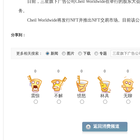
日前，三星旗下广告公司Cheil Worldwide在举行的股东大
务。
Cheil Worldwide将发行NFT并推出NFT交易市场。目
分享到：
更多相关搜索：
新闻
图片
下载
专题
0
0
0
0
0
震惊
不解
愤怒
杯具
无聊
返回消费频道