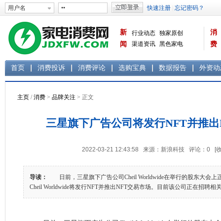
新
消
行业动态
独家原创
闻
渠道资讯
黑色家电
费
白色家电
生活电器
首页
消费投诉
消费评论
选购宝典
数据报告
外资动
主页
/
消费
>
品牌关注
> 正文
三星旗下广告公司将发行NFT并推出
2022-03-21 12:43:58 来源：新浪科技 评论：
0
[
导读：
日前，三星旗下广告公司Cheil Worldwide在举行的股东大
Cheil Worldwide将发行NFT并推出NFT交易市场。目前该公司正在招聘