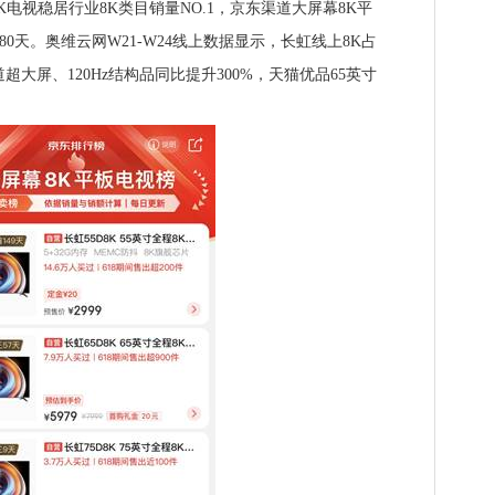
电视稳居行业8K类目销量NO.1，京东渠道大屏幕8K平
80天。奥维云网W21-W24线上数据显示，长虹线上8K占
道超大屏、120Hz结构品同比提升300%，天猫优品65英寸