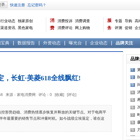
消
服
行业动态
独家原创
消费投诉
消费调查
专题
导购
高
渠道资讯
黑色家电
费
消费评论
网上购物
务
评测
促销
企
白色家电
生活电器
选购宝典
数据报告
家电常识
资讯
曝光台
品牌关注
购宝典
数据报告
外资动态
曝光台
企业动态
品牌关注
品牌
，长虹·美菱618全线飘红!
9:15:58 来源：家电消费网 评论：
0
[收藏]
[评论]
控形势趋稳、消费热情逐步恢复并释放的关键节点。对于电商平
半年最重要的销售节点和冲量时机。如今战绩尘埃落定，谁在这