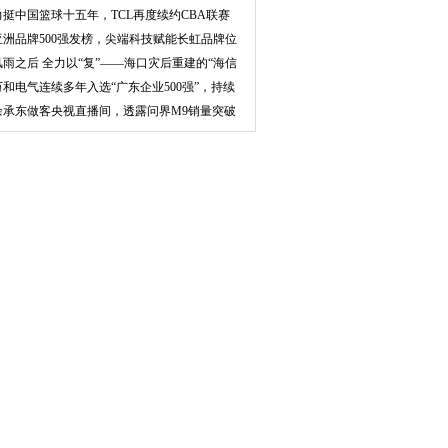
品认证
力挺中国篮球十五年，TCL再度续约CBA联赛
亚洲品牌500强发榜，尖端科技赋能长虹品牌位
次创
风雨之后 全力以“复”——海口灾后重建的“海信
万和电气连续多年入选“广东企业500强”，持续
打
余承东做客央视直播间，透露问界M9销量突破
4万辆