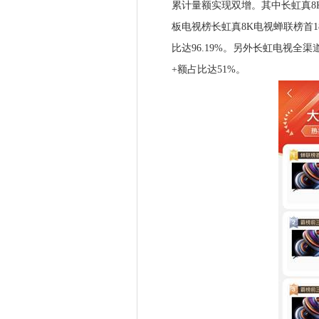
累计量额实现双增。其中长虹真8K
板电视榜长虹真8K电视蝉联榜首1
比达96.19%。另外长虹电视全渠
+额占比达51%。