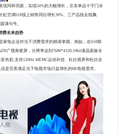
现同样亮眼，实现34%的大幅增长，京东单品十字门冰
，长虹空调618线上销售同比增长30%。三产品线全线飘
上圆满句号。
消费未来趋势
家电企业对当下消费需求的精准掌握。例如，在618期
S广视角硬屏，分辨率达到7680*4320;10bit液晶面板令
色彩;支持120Hz MEMC运动补偿、杜比视界和杜比全
可以说是完美满足当下电视市场日益增长的8K电视需求。