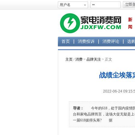
新
闻
首页
消费投诉
消费评论
选
主页
/
消费
>
品牌关注
> 正文
战绩尘埃落定
2022-06-24 0
导读：
今年的618，处于国内疫情防
台和家电品牌而言，这场大促无疑是上
一届618拔得头筹? 据