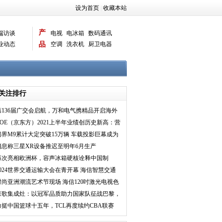
设为首页
|
收藏本站
产
端访谈
电视
电冰箱
数码通讯
业动态
品
空调
洗衣机
厨卫电器
智能新品
电脑相机
关注排行
第136届广交会启航，万和电气携精品开启海外
新征程
BOE（京东方）2021上半年业绩创历史新高：营
收破千亿 净利
问界M9累计大定突破15万辆 车载投影巨幕成为
主流
消息称三星XR设备推迟至明年6月生产
再次亮相欧洲杯，容声冰箱硬核诠释中国制
造“新模样”
2024世界交通运输大会在青开幕 海信智慧交通
重磅亮相
时尚亚洲潮流艺术节现场 海信120吋激光电视色
彩表现惊艳时
森歌集成灶：以冠军品质助力国家队征战巴黎，
实力彰显中国品
力挺中国篮球十五年，TCL再度续约CBA联赛