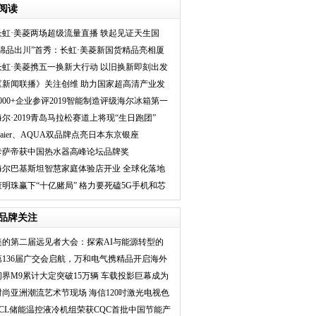
阅读
长虹·美菱两场超级流量直播 轶起见证天生国
潮“新活法”
“绵品出川”首秀：长虹·美菱新国货精品亮相厦
门
长虹·美菱携五一换新大行动 以旧换新即刻出发
《新闻联播》关注创维 助力国家超高清产业发
展计划
5000+企业参评2019智能制造评级海尔冰箱第一
海尔·2019青岛马拉松赛道上将现“生日跑团”
Haier、AQUA双品牌点亮日本东京银座
卡萨帝获中国热水器高峰论坛品牌奖
海尔巴基斯坦智慧家庭体验店开业 全球化落地
步伐加速
董明珠赢下“十亿赌局” 格力要死磕5G手机和芯
片
品牌关注
美的第二届远见者大会：探索AI与能源转型的
未来
第136届广交会启航，万和电气携精品开启海外
新征
问界M9累计大定突破15万辆 车载投影巨幕成为
主流
时尚亚洲潮流艺术节现场 海信120吋激光电视色
彩
TCL储能温控液冷机组荣获CQC首批中国节能产