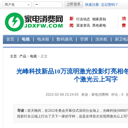
新
消
行业动态
独家原创
闻
渠道资讯
黑色家电
费
白色家电
生活电器
首页
电视
电冰箱
数码通讯
空调
洗衣机
厨卫电
主页
/
产品
>
电视
> 正文
光峰科技新品10万流明激光投影灯亮相
个激光云上写字
2022-02-06 23:24:55 来源：家电消费网 评论：
0
导读：
前天晚间，在2022冬奥会开幕仪式深圳分会场上，光峰科技(688007
投影灯在云端上打出了天下一家的字样，这是全球首次实现用激光云上