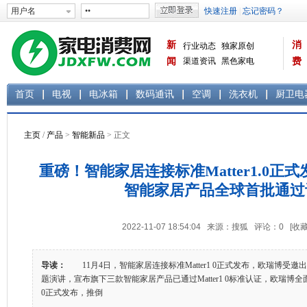
新
消
行业动态
独家原创
闻
渠道资讯
黑色家电
费
白色家电
生活电器
首页
电视
电冰箱
数码通讯
空调
洗衣机
厨卫电
主页
/
产品
>
智能新品
> 正文
重磅！智能家居连接标准Matter1.0正
智能家居产品全球首批通过
2022-11-07 18:54:04 来源：搜狐 评论：
0
[收藏
导读：
11月4日，智能家居连接标准Matter1 0正式发布，欧瑞博受邀出
题演讲，宣布旗下三款智能家居产品已通过Matter1 0标准认证，欧瑞博全面支
0正式发布，推倒