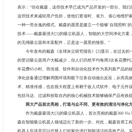
表示：“但在戴森，这些技术早已成为产品开发的一部分。我们
这些技术来减轻用户负担，使他们更省时、省力、省心地维护
一种一劳永逸的模式。戴森的愿景是建立一个能够‘自我照料’
技术——戴森最强大[1]的吸尘机器人，智能的大空间净化方案
的无绳吸尘器和丰富配件，正是这一愿景的雏形。”
今年发布的戴森《全球灰尘研究报告》[2]显示，在过去的
的受访吸尘器用户大幅减少，但人们仍然平均每周3次各花费约
年花费65小时。而传感、软件和自动化技术作为系列新产品的
净化设备通过理解周围环境和眼下任务自动做出反应，从而高
术、精准传感，也在很大程度上有赖于嵌入式软件、电子元件
包括马达、过滤和拾取在内的核心机械技术能够确保产品有效
两大产品首次亮相，打造与众不同、更有效的清洁与净化
作为戴森最强大[3]的吸尘机器人，首次亮相的戴森360 Vis
森在智能吸尘机器人领域迈出了新的一步。对此，戴森首席工程师 Ja
机器人应该是可以代替人们对家中进行智能清洁的高效产品。