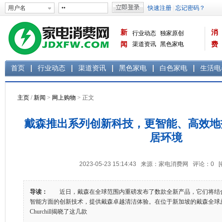
新
消
行业动态
独家原创
闻
渠道资讯
黑色家电
费
白色家电
生活电器
首页
行业动态
渠道资讯
黑色家电
白色家电
生活电
主页
/
新闻
>
网上购物
> 正文
戴森推出系列创新科技，更智能、高效地
居环境
2023-05-23 15:14:43 来源：家电消费网 评论：
0
导读：
近日，戴森在全球范围内重磅发布了数款全新产品，它们将结
智能方面的创新技术，提供戴森卓越清洁体验。在位于新加坡的戴森全球总部
Churchill揭晓了这几款