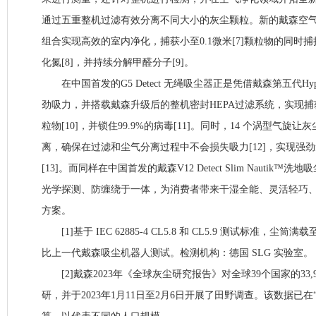
通过五重整机过滤有效分离不同大小的灰尘颗粒。新的戴森空
组合实现高效的室内净化，捕获小至0.1微米[7]颗粒物的同时
化氮[8]，并持续分解甲醛分子[9]。
在中国首发的G5 Detect 无绳吸尘器正是凭借戴森第五代Hype
劲吸力，并搭载戴森升级后的整机密封HEPA过滤系统，实现捕获99
粒物[10]，并锁住99.9%的病毒[11]。同时，14 个涡型气旋
离，确保在过滤和尘气分离过程中不会损失吸力[12]，实现强
[13]。而同样在中国首发的戴森V12 Detect Slim Nautik
光学探测、防缠绕于一体，为消费者带来干湿全能、灵活轻巧
方案。
[1]基于 IEC 62885-4 CL5.8 和 CL5.9 测试标准，尘
比上一代戴森吸尘机器人测试。检测机构：德国 SLG 实验室。
[2]戴森2023年《全球灰尘研究报告》对全球39个国家的33,
研，并于2023年1月11日至2月6日开展了田野调查。该数据已