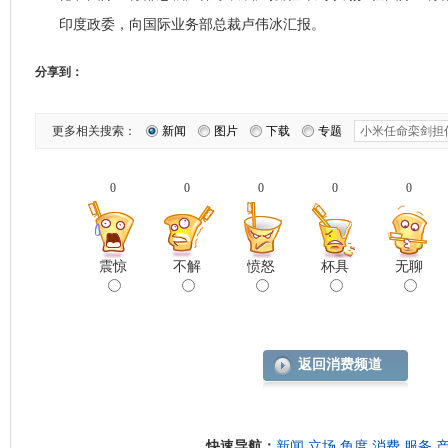
印度政委，向国际业务部总裁卢伟冰汇报。
分享到：
更多相关搜索：
新闻
图片
下载
专题
0
0
0
0
0
震惊
不解
愤怒
杯具
无聊
返回消费频道
快速导航：
新闻
立场
角度
消费
服务