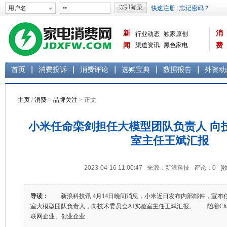
新
消
行业动态
独家原创
闻
渠道资讯
黑色家电
费
白色家电
生活电器
首页
消费投诉
消费评论
选购宝典
数据报告
外资动
主页
/
消费
>
品牌关注
> 正文
小米任命栾剑担任大模型团队负责人 向
室主任王斌汇报
2023-04-16 11:00:47 来源：新浪科技 评论：
0
[
导读：
新浪科技讯 4月14日晚间消息，小米近日发布内部邮件，宣布任
室大模型团队负责人，向技术委员会AI实验室主任王斌汇报。 随着Cha
联网企业、创业企业