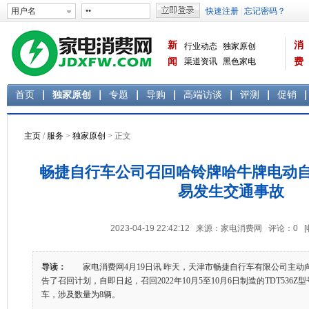
新
消
行业动态
独家原创
闻
渠道资讯
黑色家电
费
白色家电
生活电器
首页
独家原创
专题
导购
高端访谈
评测
促销
主页
/
服务
>
独家原创
> 正文
畅捷自行车公司召回哈铃牌哈牛牌电动自
易发生交通事故
2023-04-19 22:42:12 来源：家电消费网 评论：
0
导读：
家电消费网4月19日讯 昨天，天津市畅捷自行车有限公司主动
告了召回计划，自即日起，召回2022年10月5至10月6日制造的TDT536
车，涉及数量为8辆。