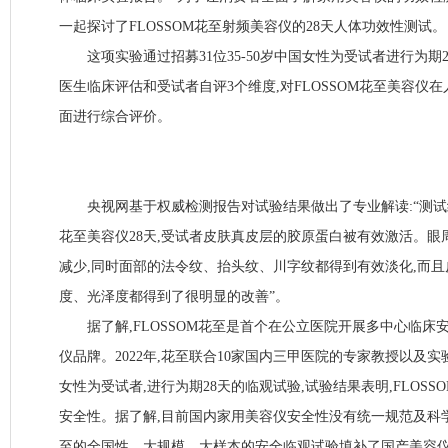
一起探讨了FLOSSOM花至射频美容仪的28天人体功效性测试。
这项实验通过招募31位35-50岁中国女性为受试者进行为期2
医生临床评估和受试者自评3个维度,对FLOSSOM花至美容仪
面进行综合评价。
央视网基于权威检测报告对试验结果做出了专业解读:“测试结果
花至美容仪28天,受试者皮肤真皮层的胶原蛋白被有效激活。
减少,同时面部的法令纹、抬头纹、川字纹都得到有效淡化,而
度、光泽度都得到了很明显的改善”。
据了解,FLOSSOM花至是首个在公立医院开展多中心临床
仪品牌。2022年,花至联合10家国内三甲医院的专家教授以及实验
女性为受试者,进行为期28天的临观试验,试验结果表明,FLOS
安全性。据了解,目前国内家用美容仪安全性没有统一规范及科
至的全国性、大规模、大样本的安全临观试验填补了国产美容仪