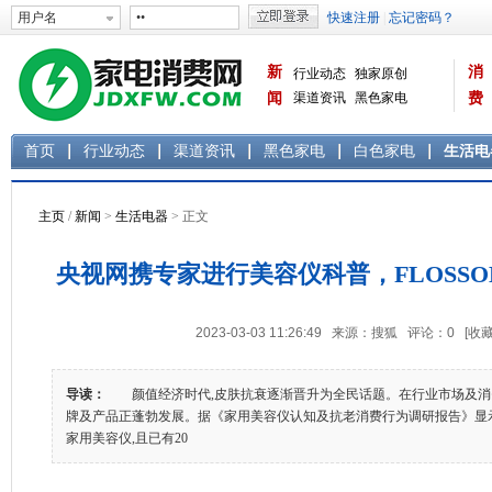
新
消
行业动态
独家原创
闻
渠道资讯
黑色家电
费
白色家电
生活电器
首页
行业动态
渠道资讯
黑色家电
白色家电
生活电
主页
/
新闻
>
生活电器
> 正文
央视网携专家进行美容仪科普，FLOSS
2023-03-03 11:26:49 来源：搜狐 评论：
0
[收藏
导读：
颜值经济时代,皮肤抗衰逐渐晋升为全民话题。在行业市场及消
牌及产品正蓬勃发展。据《家用美容仪认知及抗老消费行为调研报告》显示,
家用美容仪,且已有20