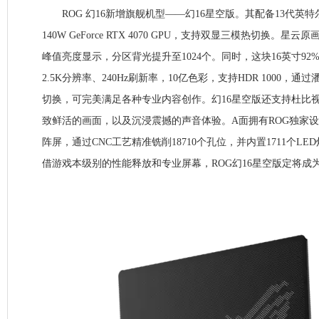
ROG 幻16新增旗舰机型——幻16星空版。其配备13代英特尔酷睿
140W GeForce RTX 4070 GPU，支持双显三模热切换。星
峰值亮度显示，分区背光提升至1024个。同时，这块16英寸9
2.5K分辨率、240Hz刷新率，10亿色彩，支持HDR 1000，
切换，可完美满足各种专业内容创作。幻16星空版还支持杜比
致鲜活的画面，以及沉浸震撼的声音体验。A面拥有ROG独家设计的An
阵屏，通过CNC工艺精准铣削18710个孔位，并内置1711个L
借游戏本级别的性能释放和专业屏幕，ROG幻16星空版定将成