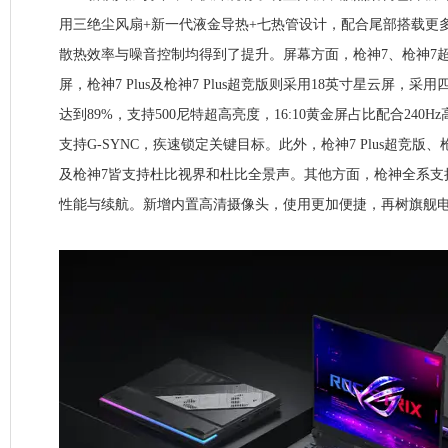
用三绝尘风扇+新一代液金导热+七热管设计，配合尾部搭载更
散热效率与噪音控制均得到了提升。屏幕方面，枪神7、枪神7超
屏，枪神7 Plus及枪神7 Plus超竞版则采用18英寸星云屏，
达到89%，支持500尼特超高亮度，16:10黄金屏占比配合240H
支持G-SYNC，疾速锁定关键目标。此外，枪神7 Plus超竞版、枪
及枪神7皆支持杜比视界和杜比全景声。其他方面，枪神全系支
性能与续航。新增内置高清摄像头，使用更加便捷，再树旗舰