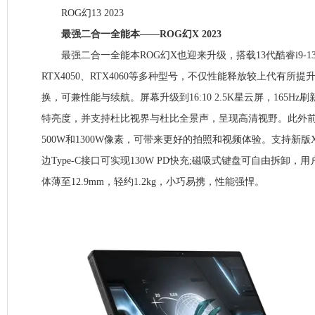
ROG幻13 2023
最强二合一全能本——ROG幻X 2023
最强二合一全能本ROG幻X也迎来升级，搭载13代酷睿i9-13
RTX4050、RTX4060等多种型号，不仅性能释放较上代有所
换，可兼性能与续航。屏幕升级到16:10 2.5K星云屏，165Hz刷
特亮度，并支持杜比视界与杜比全景声，呈现高清视野。此外
500W和1300W像素，可带来更好的拍照和视频体验。支持新版XG
边Type-C接口可实现130W PD快充;磁吸式键盘可自由拆卸，
体薄至12.9mm，轻约1.2kg，小巧易携，性能强悍。