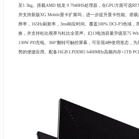
至1.3kg。搭载AMD 锐龙 9 7940HS处理器，在GPU方面可选RTX 
并支持新版XG Mobile显卡扩展坞，进一步提升显卡性能。搭载星云
辨率，165Hz刷新率，3ms响应时间。覆盖100% DCI-P3色域
换，并支持杜比视界与杜比全景声。幻13电池容量升级至75 W
130W PD充电。360°翻转可触控屏幕，可呈现4种使用形态
势的便捷应用。配备16GB LPDDR5 6400MHz高频内存+1TB PCI