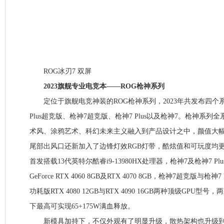
ROG冰刃7 双屏
2023旗舰专业电竞本——ROG枪神系列
定位于旗舰电竞神装的ROG枪神系列，2023年共发布四个
Plus超竞版、枪神7超竞版、枪神7 Plus以及枪神7。枪神系
术风、涂鸦艺术、科幻未来主义融入到产品设计之中，颜值大幅
尾部出风口还新加入了边锋灯效RGB灯带，酷炫值和可玩度均
首发搭载13代英特尔酷睿i9-13980HX处理器，枪神7及枪神7 Pl
GeForce RTX 4060 8GB及RTX 4070 8GB，枪神7超竞版与枪
功耗版RTX 4080 12GB与RTX 4090 16GB两种顶级GPU
下最高可实现65+175W满血释放。
新模具加持下，不仅外观有了明显升级，散热架构也升级到全