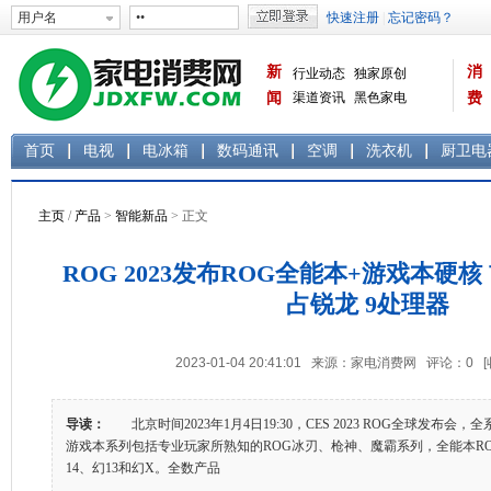
新
消
行业动态
独家原创
闻
渠道资讯
黑色家电
费
白色家电
生活电器
首页
电视
电冰箱
数码通讯
空调
洗衣机
厨卫电
主页
/
产品
>
智能新品
> 正文
ROG 2023发布ROG全能本+游戏本硬核
占锐龙 9处理器
2023-01-04 20:41:01 来源：家电消费网 评论：
0
导读：
北京时间2023年1月4日19:30，CES 2023 ROG全球发布
游戏本系列包括专业玩家所熟知的ROG冰刃、枪神、魔霸系列，全能本RO
14、幻13和幻X。全数产品