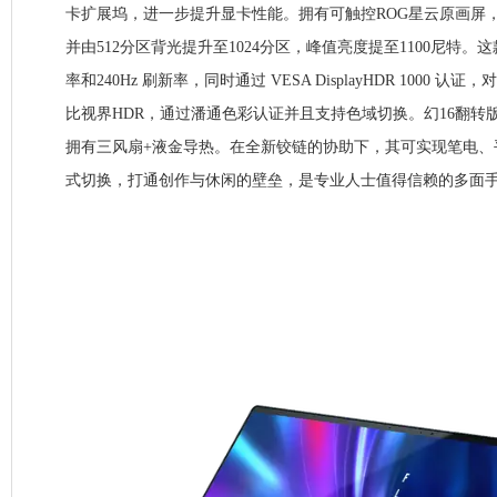
卡扩展坞，进一步提升显卡性能。拥有可触控ROG星云原画屏，采用
并由512分区背光提升至1024分区，峰值亮度提至1100尼特。这款
率和240Hz 刷新率，同时通过 VESA DisplayHDR 1000 认证，
比视界HDR，通过潘通色彩认证并且支持色域切换。幻16翻转版
拥有三风扇+液金导热。在全新铰链的协助下，其可实现笔电、
式切换，打通创作与休闲的壁垒，是专业人士值得信赖的多面