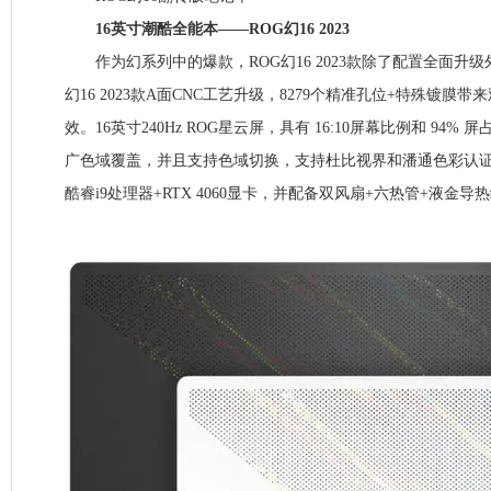
16英寸潮酷全能本——ROG幻16 2023
作为幻系列中的爆款，ROG幻16 2023款除了配置全面升
幻16 2023款A面CNC工艺升级，8279个精准孔位+特殊镀膜
效。16英寸240Hz ROG星云屏，具有 16:10屏幕比例和 94% 屏占
广色域覆盖，并且支持色域切换，支持杜比视界和潘通色彩认证
酷睿i9处理器+RTX 4060显卡，并配备双风扇+六热管+液金导