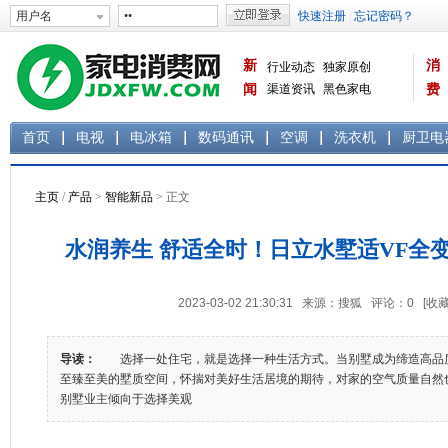
新
消
行业动态
独家原创
闻
渠道资讯
黑色家电
费
白色家电
生活电器
首页
电视
电冰箱
数码通讯
空调
洗衣机
厨卫电
主页
/
产品
>
智能新品
> 正文
水润养生 舒适全时！日立水墅适VF全
2023-03-02 21:30:31 来源：搜狐 评论：
0
[收藏
导读：
选择一处住宅，就是选择一种生活方式。当别墅成为缔造高品
至臻至美的墅质空间，怀揣对美好生活居境的期待，对家的空气质量自然
别墅业主倾向于选择美观