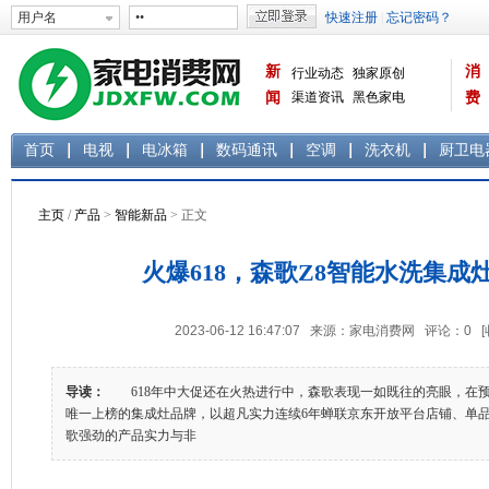
新
消
行业动态
独家原创
闻
渠道资讯
黑色家电
费
白色家电
生活电器
首页
电视
电冰箱
数码通讯
空调
洗衣机
厨卫电
主页
/
产品
>
智能新品
> 正文
火爆618，森歌Z8智能水洗集成
2023-06-12 16:47:07 来源：家电消费网 评论：
0
导读：
618年中大促还在火热进行中，森歌表现一如既往的亮眼，在
唯一上榜的集成灶品牌，以超凡实力连续6年蝉联京东开放平台店铺、单
歌强劲的产品实力与非