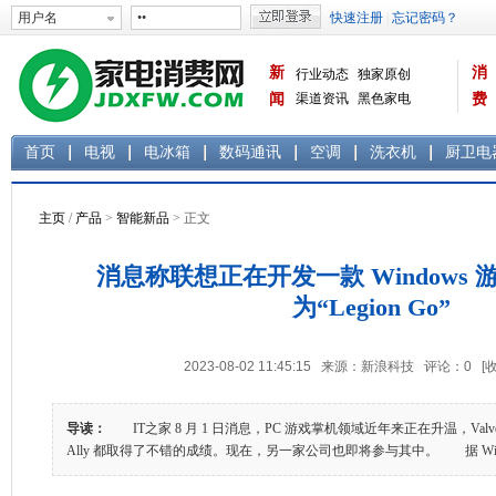
新
消
行业动态
独家原创
闻
渠道资讯
黑色家电
费
白色家电
生活电器
首页
电视
电冰箱
数码通讯
空调
洗衣机
厨卫电
主页
/
产品
>
智能新品
> 正文
消息称联想正在开发一款 Windows
为“Legion Go”
2023-08-02 11:45:15 来源：新浪科技 评论：
0
[
导读：
IT之家 8 月 1 日消息，PC 游戏掌机领域近年来正在升温，Valve 的 
Ally 都取得了不错的成绩。现在，另一家公司也即将参与其中。 据 Window