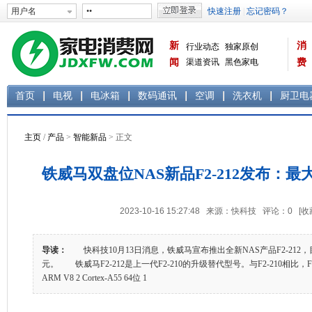
新
消
行业动态
独家原创
闻
渠道资讯
黑色家电
费
白色家电
生活电器
首页
电视
电冰箱
数码通讯
空调
洗衣机
厨卫电
主页
/
产品
>
智能新品
> 正文
铁威马双盘位NAS新品F2-212发布：最大4
2023-10-16 15:27:48 来源：快科技 评论：
0
[收
导读：
快科技10月13日消息，铁威马宣布推出全新NAS产品F2-212，
元。 铁威马F2-212是上一代F2-210的升级替代型号。与F2-210相比，
ARM V8 2 Cortex-A55 64位 1