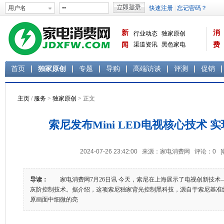
新
消
行业动态
独家原创
闻
渠道资讯
黑色家电
费
白色家电
生活电器
首页
独家原创
专题
导购
高端访谈
评测
促销
主页
/
服务
>
独家原创
> 正文
索尼发布Mini LED电视核心技术 
2024-07-26 23:42:00 来源：家电消费网 评论：
0
导读：
家电消费网7月26日讯 今天，索尼在上海展示了电视创新技术——Min
灰阶控制技术。据介绍，这项索尼独家背光控制黑科技，源自于索尼基准
原画面中细微的亮