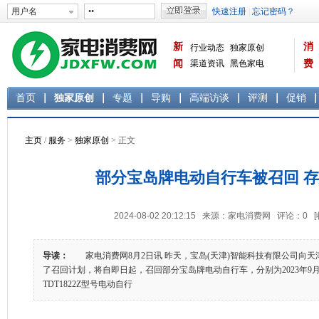
新
消
行业动态
独家原创
闻
渠道资讯
黑色家电
费
白色家电
生活电器
首页
独家原创
专题
导购
高端访谈
评测
促销
主页
/
服务
>
独家原创
> 正文
部分宝岛牌电动自行车被召回 
2024-08-02 20:12:15 来源：家电消费网 评论：
0
导读：
家电消费网8月2日讯 昨天，宝岛(天津)智能科技有限公司向天
了召回计划，将自即日起，召回部分宝岛牌电动自行车，分别为2023年9月30
TDT1822Z型号电动自行